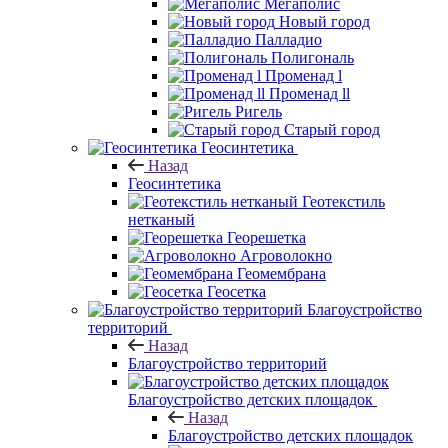
Мегаполис
Новый город
Палладио
Полигональ
Променад l
Променад ll
Ригель
Старый город
Геосинтетика
Назад
Геосинтетика
Геотекстиль
нетканый
Георешетка
Агроволокно
Геомембрана
Геосетка
Благоустройство
территорий
Назад
Благоустройство территорий
Благоустройство детских площадок
Назад
Благоустройство детских площадок