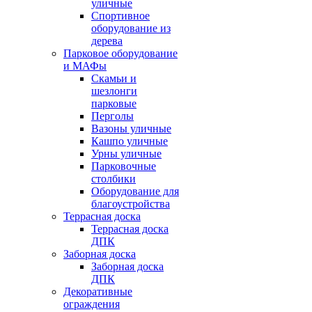
уличные
Спортивное
оборудование из
дерева
Парковое оборудование
и МАФы
Скамьи и
шезлонги
парковые
Перголы
Вазоны уличные
Кашпо уличные
Урны уличные
Парковочные
столбики
Оборудование для
благоустройства
Террасная доска
Террасная доска
ДПК
Заборная доска
Заборная доска
ДПК
Декоративные
ограждения