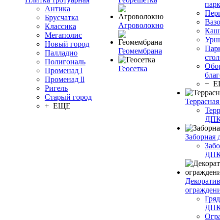
пар
Антика
Пер
Брусчатка
Ваз
Агроволокно
Классика
Каш
Мегаполис
Урн
Новый город
Пар
Геомембрана
Палладио
сто
Полигональ
Обо
Геосетка
Променад l
благ
Променад ll
+ 
Ригель
Старый город
Террасная
+ ЕЩЕ
Терр
ДП
Заборная 
Забо
ДП
Декорати
огражден
Гряд
ДП
Огр