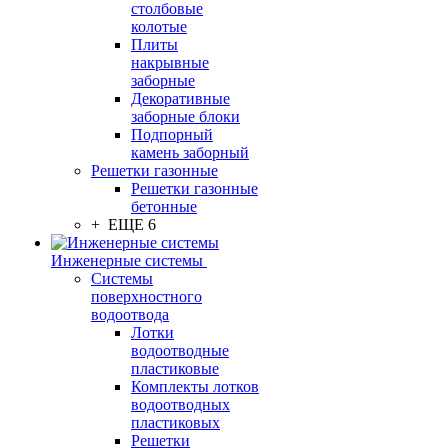
столбовые
колотые
Плиты
накрывные
заборные
Декоративные
заборные блоки
Подпорный
камень заборный
Решетки газонные
Решетки газонные
бетонные
+ ЕЩЕ 6
Инженерные системы
Системы
поверхностного
водоотвода
Лотки
водоотводные
пластиковые
Комплекты лотков
водоотводных
пластиковых
Решетки