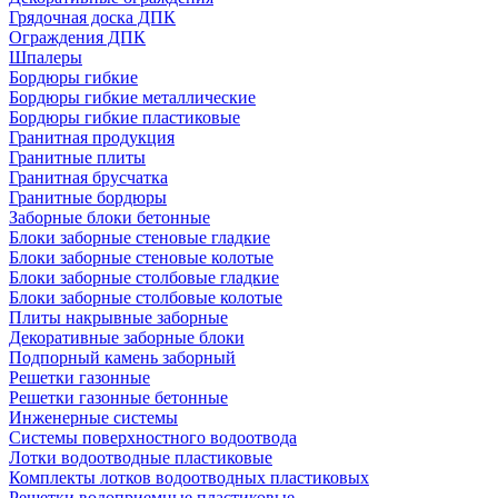
Грядочная доска ДПК
Ограждения ДПК
Шпалеры
Бордюры гибкие
Бордюры гибкие металлические
Бордюры гибкие пластиковые
Гранитная продукция
Гранитные плиты
Гранитная брусчатка
Гранитные бордюры
Заборные блоки бетонные
Блоки заборные стеновые гладкие
Блоки заборные стеновые колотые
Блоки заборные столбовые гладкие
Блоки заборные столбовые колотые
Плиты накрывные заборные
Декоративные заборные блоки
Подпорный камень заборный
Решетки газонные
Решетки газонные бетонные
Инженерные системы
Системы поверхностного водоотвода
Лотки водоотводные пластиковые
Комплекты лотков водоотводных пластиковых
Решетки водоприемные пластиковые