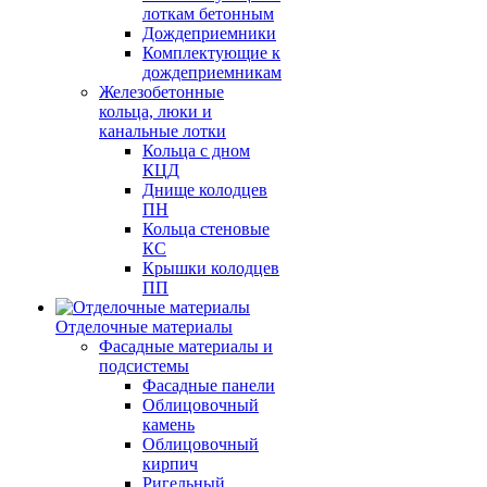
лоткам бетонным
Дождеприемники
Комплектующие к
дождеприемникам
Железобетонные
кольца, люки и
канальные лотки
Кольца с дном
КЦД
Днище колодцев
ПН
Кольца стеновые
КС
Крышки колодцев
ПП
Отделочные материалы
Фасадные материалы и
подсистемы
Фасадные панели
Облицовочный
камень
Облицовочный
кирпич
Ригельный