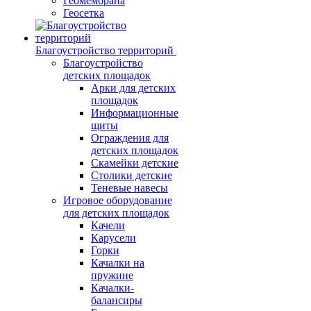
Геомембрана
Геосетка
Благоустройство территорий
Благоустройство
детских площадок
Арки для детских
площадок
Информационные
щиты
Ограждения для
детских площадок
Скамейки детские
Столики детские
Теневые навесы
Игровое оборудование
для детских площадок
Качели
Карусели
Горки
Качалки на
пружине
Качалки-
балансиры