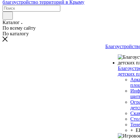
Каталог
По всему сайту
По каталогу
Благоустройств
Благоустр
детских п
Арки
пло
Инф
щит
Огр
дет
Ска
Сто
Тен
+ 