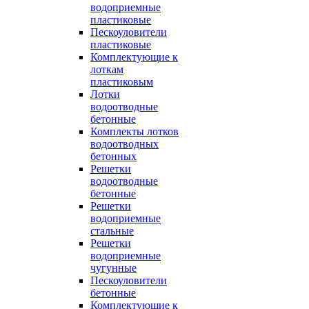
водоприемные
пластиковые
Пескоуловители
пластиковые
Комплектующие к
лоткам
пластиковым
Лотки
водоотводные
бетонные
Комплекты лотков
водоотводных
бетонных
Решетки
водоотводные
бетонные
Решетки
водоприемные
стальные
Решетки
водоприемные
чугунные
Пескоуловители
бетонные
Комплектующие к