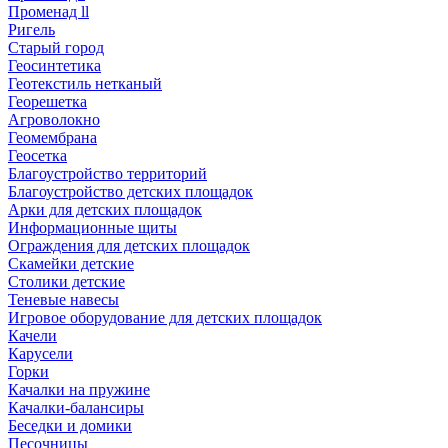
Променад ll
Ригель
Старый город
Геосинтетика
Геотекстиль нетканый
Георешетка
Агроволокно
Геомембрана
Геосетка
Благоустройство территорий
Благоустройство детских площадок
Арки для детских площадок
Информационные щиты
Ограждения для детских площадок
Скамейки детские
Столики детские
Теневые навесы
Игровое оборудование для детских площадок
Качели
Карусели
Горки
Качалки на пружине
Качалки-балансиры
Беседки и домики
Песочницы