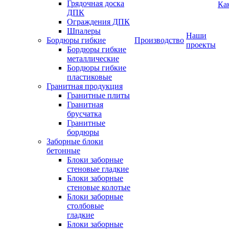
Грядочная доска
Ка
ДПК
Ограждения ДПК
Шпалеры
Наши
Бордюры гибкие
Производство
проекты
Бордюры гибкие
металлические
Бордюры гибкие
пластиковые
Гранитная продукция
Гранитные плиты
Гранитная
брусчатка
Гранитные
бордюры
Заборные блоки
бетонные
Блоки заборные
стеновые гладкие
Блоки заборные
стеновые колотые
Блоки заборные
столбовые
гладкие
Блоки заборные