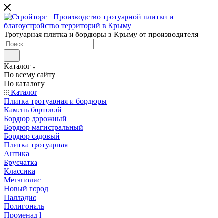
Тротуарная плитка и бордюры в Крыму от производителя
Каталог
По всему сайту
По каталогу
Каталог
Плитка тротуарная и бордюры
Камень бортовой
Бордюр дорожный
Бордюр магистральный
Бордюр садовый
Плитка тротуарная
Антика
Брусчатка
Классика
Мегаполис
Новый город
Палладио
Полигональ
Променад l