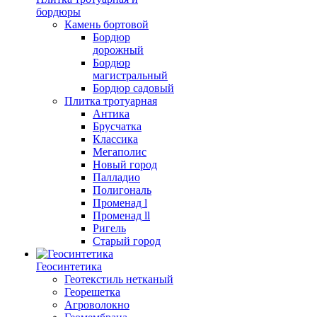
бордюры
Камень бортовой
Бордюр
дорожный
Бордюр
магистральный
Бордюр садовый
Плитка тротуарная
Антика
Брусчатка
Классика
Мегаполис
Новый город
Палладио
Полигональ
Променад l
Променад ll
Ригель
Старый город
Геосинтетика
Геотекстиль нетканый
Георешетка
Агроволокно