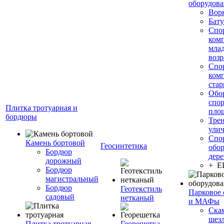
оборудов
Вор
Бату
Спо
ком
мла
возр
Спо
ком
стар
Обо
спо
Плитка тротуарная и
пло
бордюры
Тре
ули
Спо
Камень бортовой
Геосинтетика
обор
Бордюр
дере
дорожный
+ 
Бордюр
магистральный
Бордюр
Геотекстиль
Парковое 
садовый
нетканый
и МАФы
Ска
шез
Плитка тротуарная
Георешетка