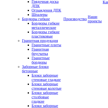
Грядочная доска
Ка
ДПК
Ограждения ДПК
Шпалеры
Наши
Бордюры гибкие
Производство
проекты
Бордюры гибкие
металлические
Бордюры гибкие
пластиковые
Гранитная продукция
Гранитные плиты
Гранитная
брусчатка
Гранитные
бордюры
Заборные блоки
бетонные
Блоки заборные
стеновые гладкие
Блоки заборные
стеновые колотые
Блоки заборные
столбовые
гладкие
Блоки заборные