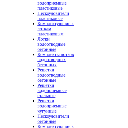
водоприемные
пластиковые
Пескоуловители
пластиковые
Комплектующие к
лоткам
пластиковым
Лотки
водоотводные
бетонные
Комплекты лотков
водоотводных
бетонных
Решетки
водоотводные
бетонные
Решетки
водоприемные
стальные
Решетки
водоприемные
чугунные
Пескоуловители
бетонные
Комплектующие к