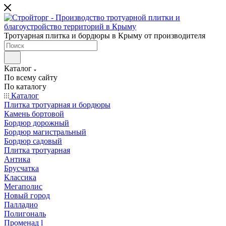
Тротуарная плитка и бордюры в Крыму от производителя
Каталог
По всему сайту
По каталогу
Каталог
Плитка тротуарная и бордюры
Камень бортовой
Бордюр дорожный
Бордюр магистральный
Бордюр садовый
Плитка тротуарная
Антика
Брусчатка
Классика
Мегаполис
Новый город
Палладио
Полигональ
Променад l