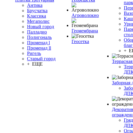
пар
Антика
Пер
Брусчатка
Ваз
Агроволокно
Классика
Каш
Мегаполис
Урн
Новый город
Пар
Геомембрана
Палладио
сто
Полигональ
Обо
Геосетка
Променад l
благ
Променад ll
+ 
Ригель
Старый город
Террасная
+ ЕЩЕ
Терр
ДП
Заборная 
Забо
ДП
Декорати
огражден
Гряд
ДП
Огр