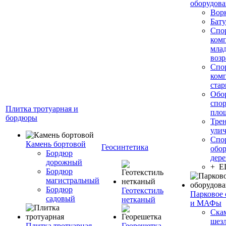
оборудов
Вор
Бату
Спо
ком
мла
возр
Спо
ком
стар
Обо
спо
Плитка тротуарная и
пло
бордюры
Тре
ули
Спо
Камень бортовой
Геосинтетика
обор
Бордюр
дере
дорожный
+ 
Бордюр
магистральный
Бордюр
Геотекстиль
Парковое 
садовый
нетканый
и МАФы
Ска
шез
Плитка тротуарная
Георешетка