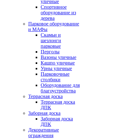
уличные
Спортивное
оборудование из
дерева
Парковое оборудование
и МАФы
Скамьи и
шезлонги
парковые
Перголы
Вазоны уличные
Кашпо уличные
Урны уличные
Парковочные
столбики
Оборудование для
благоустройства
Террасная доска
Террасная доска
ДПК
Заборная доска
Заборная доска
ДПК
Декоративные
ограждения