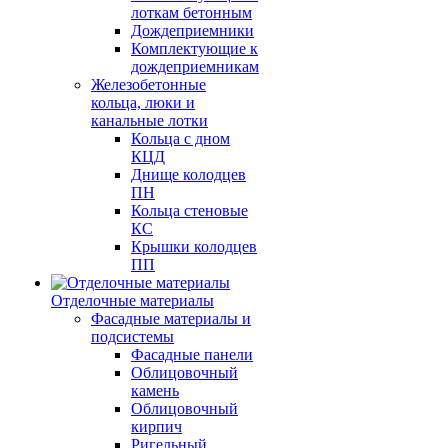
лоткам бетонным
Дождеприемники
Комплектующие к
дождеприемникам
Железобетонные
кольца, люки и
канальные лотки
Кольца с дном
КЦД
Днище колодцев
ПН
Кольца стеновые
КС
Крышки колодцев
ПП
Отделочные материалы
Фасадные материалы и
подсистемы
Фасадные панели
Облицовочный
камень
Облицовочный
кирпич
Ригельный