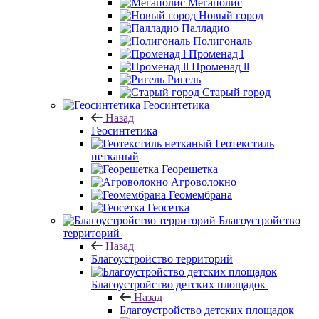
Мегаполис
Новый город
Палладио
Полигональ
Променад l
Променад ll
Ригель
Старый город
Геосинтетика
Назад
Геосинтетика
Геотекстиль
нетканый
Георешетка
Агроволокно
Геомембрана
Геосетка
Благоустройство
территорий
Назад
Благоустройство территорий
Благоустройство детских площадок
Назад
Благоустройство детских площадок