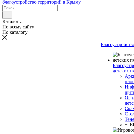
Каталог
По всему сайту
По каталогу
Благоустройств
Благоустр
детских п
Арки
пло
Инф
щит
Огр
дет
Ска
Сто
Тен
+ 