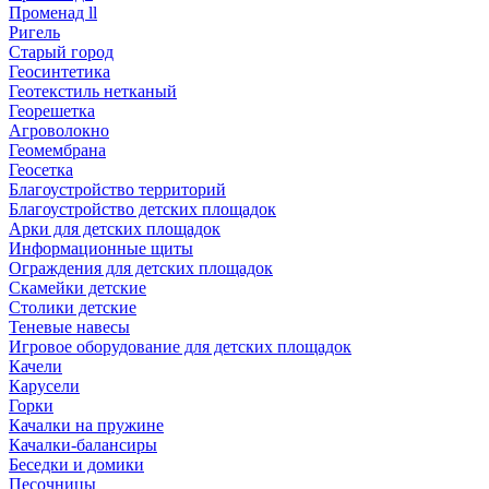
Променад ll
Ригель
Старый город
Геосинтетика
Геотекстиль нетканый
Георешетка
Агроволокно
Геомембрана
Геосетка
Благоустройство территорий
Благоустройство детских площадок
Арки для детских площадок
Информационные щиты
Ограждения для детских площадок
Скамейки детские
Столики детские
Теневые навесы
Игровое оборудование для детских площадок
Качели
Карусели
Горки
Качалки на пружине
Качалки-балансиры
Беседки и домики
Песочницы