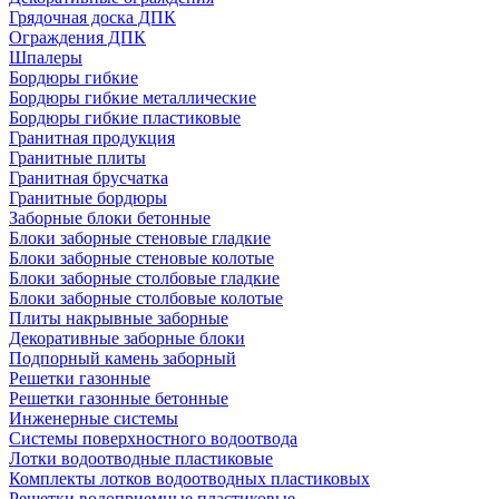
Грядочная доска ДПК
Ограждения ДПК
Шпалеры
Бордюры гибкие
Бордюры гибкие металлические
Бордюры гибкие пластиковые
Гранитная продукция
Гранитные плиты
Гранитная брусчатка
Гранитные бордюры
Заборные блоки бетонные
Блоки заборные стеновые гладкие
Блоки заборные стеновые колотые
Блоки заборные столбовые гладкие
Блоки заборные столбовые колотые
Плиты накрывные заборные
Декоративные заборные блоки
Подпорный камень заборный
Решетки газонные
Решетки газонные бетонные
Инженерные системы
Системы поверхностного водоотвода
Лотки водоотводные пластиковые
Комплекты лотков водоотводных пластиковых
Решетки водоприемные пластиковые