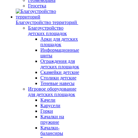
Геомембрана
Геосетка
Благоустройство территорий
Благоустройство
детских площадок
Арки для детских
площадок
Информационные
щиты
Ограждения для
детских площадок
Скамейки детские
Столики детские
Теневые навесы
Игровое оборудование
для детских площадок
Качели
Карусели
Горки
Качалки на
пружине
Качалки-
балансиры