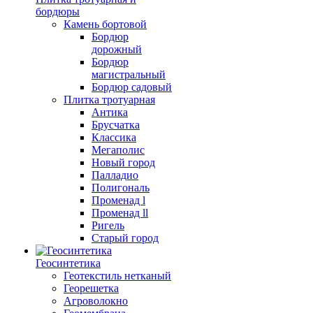
бордюры
Камень бортовой
Бордюр
дорожный
Бордюр
магистральный
Бордюр садовый
Плитка тротуарная
Антика
Брусчатка
Классика
Мегаполис
Новый город
Палладио
Полигональ
Променад l
Променад ll
Ригель
Старый город
Геосинтетика
Геотекстиль нетканый
Георешетка
Агроволокно