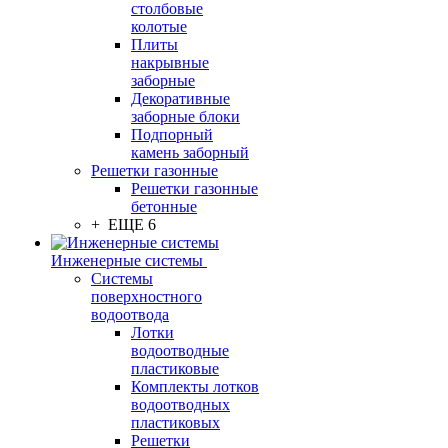
столбовые
колотые
Плиты
накрывные
заборные
Декоративные
заборные блоки
Подпорный
камень заборный
Решетки газонные
Решетки газонные
бетонные
+ ЕЩЕ 6
Инженерные системы
Системы
поверхностного
водоотвода
Лотки
водоотводные
пластиковые
Комплекты лотков
водоотводных
пластиковых
Решетки