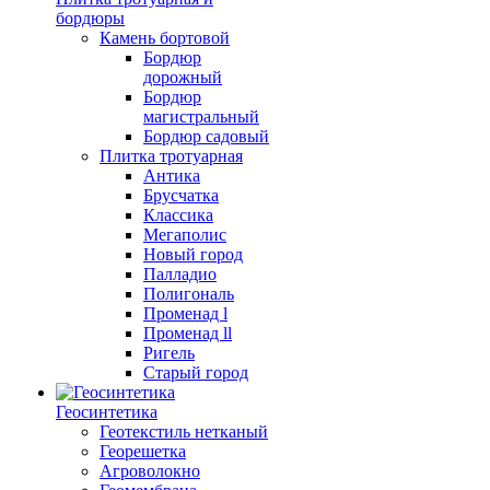
бордюры
Камень бортовой
Бордюр
дорожный
Бордюр
магистральный
Бордюр садовый
Плитка тротуарная
Антика
Брусчатка
Классика
Мегаполис
Новый город
Палладио
Полигональ
Променад l
Променад ll
Ригель
Старый город
Геосинтетика
Геотекстиль нетканый
Георешетка
Агроволокно