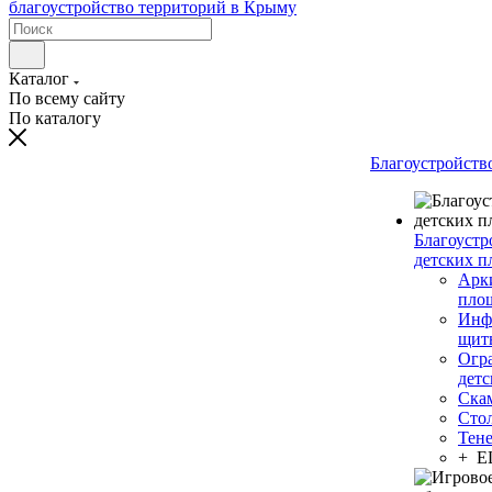
Каталог
По всему сайту
По каталогу
Благоустройств
Благоустр
детских п
Арки
пло
Инф
щит
Огр
дет
Ска
Сто
Тен
+ 