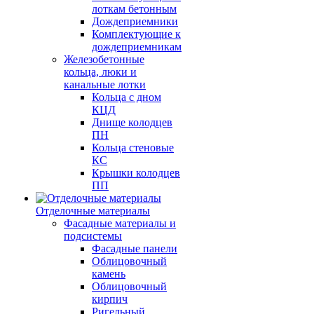
лоткам бетонным
Дождеприемники
Комплектующие к
дождеприемникам
Железобетонные
кольца, люки и
канальные лотки
Кольца с дном
КЦД
Днище колодцев
ПН
Кольца стеновые
КС
Крышки колодцев
ПП
Отделочные материалы
Фасадные материалы и
подсистемы
Фасадные панели
Облицовочный
камень
Облицовочный
кирпич
Ригельный