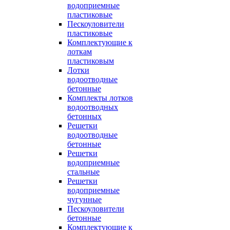
водоприемные
пластиковые
Пескоуловители
пластиковые
Комплектующие к
лоткам
пластиковым
Лотки
водоотводные
бетонные
Комплекты лотков
водоотводных
бетонных
Решетки
водоотводные
бетонные
Решетки
водоприемные
стальные
Решетки
водоприемные
чугунные
Пескоуловители
бетонные
Комплектующие к