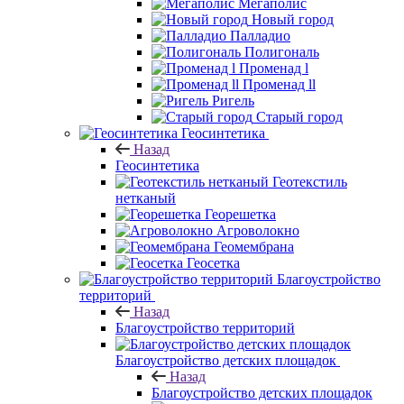
Мегаполис
Новый город
Палладио
Полигональ
Променад l
Променад ll
Ригель
Старый город
Геосинтетика
Назад
Геосинтетика
Геотекстиль
нетканый
Георешетка
Агроволокно
Геомембрана
Геосетка
Благоустройство
территорий
Назад
Благоустройство территорий
Благоустройство детских площадок
Назад
Благоустройство детских площадок