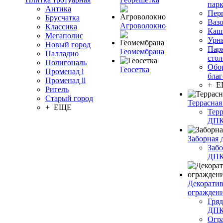
пар
Антика
Пер
Брусчатка
Ваз
Агроволокно
Классика
Каш
Мегаполис
Урн
Новый город
Пар
Геомембрана
Палладио
сто
Полигональ
Обо
Геосетка
Променад l
благ
Променад ll
+ 
Ригель
Старый город
Террасная
+ ЕЩЕ
Терр
ДП
Заборная 
Забо
ДП
Декорати
огражден
Гряд
ДП
Огр