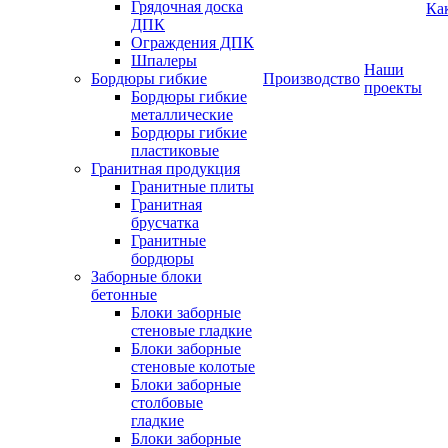
Грядочная доска
Ка
ДПК
Ограждения ДПК
Шпалеры
Наши
Бордюры гибкие
Производство
проекты
Бордюры гибкие
металлические
Бордюры гибкие
пластиковые
Гранитная продукция
Гранитные плиты
Гранитная
брусчатка
Гранитные
бордюры
Заборные блоки
бетонные
Блоки заборные
стеновые гладкие
Блоки заборные
стеновые колотые
Блоки заборные
столбовые
гладкие
Блоки заборные