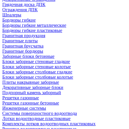
Грядочная доска ДПК
Ограждения ДПК
Шпалеры
Бордюры гибкие
Бордюры гибкие металлические
Бордюры гибкие пластиковые
Гранитная продукция
Гранитные плиты
Гранитная брусчатка
Гранитные бордюры
Заборные блоки бетонные
Блоки заборные стеновые гладкие
Блоки заборные стеновые колотые
Блоки заборные столбовые гладкие
Блоки заборные столбовые колотые
Плиты накрывные заборные
Декоративные заборные блоки
Подпорный камень заборный
Решетки газонные
Решетки газонные бетонные
Инженерные системы
Системы поверхностного водоотвода
Лотки водоотводные пластиковые
Комплекты лотков водоотводных пластиковых
Решетки водоприемные пластиковые