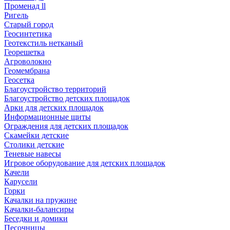
Променад ll
Ригель
Старый город
Геосинтетика
Геотекстиль нетканый
Георешетка
Агроволокно
Геомембрана
Геосетка
Благоустройство территорий
Благоустройство детских площадок
Арки для детских площадок
Информационные щиты
Ограждения для детских площадок
Скамейки детские
Столики детские
Теневые навесы
Игровое оборудование для детских площадок
Качели
Карусели
Горки
Качалки на пружине
Качалки-балансиры
Беседки и домики
Песочницы