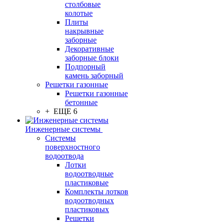
столбовые
колотые
Плиты
накрывные
заборные
Декоративные
заборные блоки
Подпорный
камень заборный
Решетки газонные
Решетки газонные
бетонные
+ ЕЩЕ 6
Инженерные системы
Системы
поверхностного
водоотвода
Лотки
водоотводные
пластиковые
Комплекты лотков
водоотводных
пластиковых
Решетки