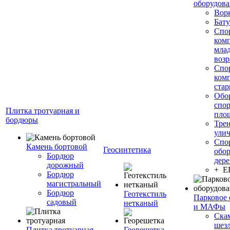
оборудов
Вор
Бату
Спо
ком
мла
возр
Спо
ком
стар
Обо
спо
Плитка тротуарная и
пло
бордюры
Тре
ули
Спо
Камень бортовой
Геосинтетика
обор
Бордюр
дере
дорожный
+ 
Бордюр
магистральный
Бордюр
Геотекстиль
Парковое 
садовый
нетканый
и МАФы
Ска
шез
Плитка тротуарная
Георешетка