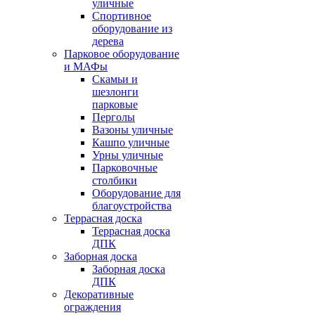
уличные
Спортивное
оборудование из
дерева
Парковое оборудование
и МАФы
Скамьи и
шезлонги
парковые
Перголы
Вазоны уличные
Кашпо уличные
Урны уличные
Парковочные
столбики
Оборудование для
благоустройства
Террасная доска
Террасная доска
ДПК
Заборная доска
Заборная доска
ДПК
Декоративные
ограждения