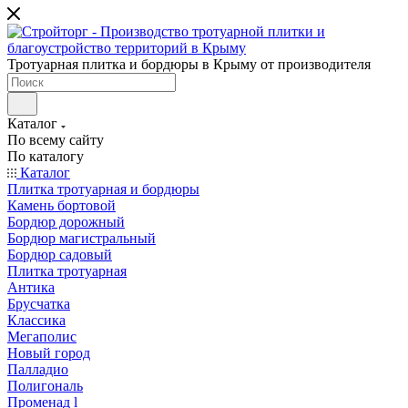
Тротуарная плитка и бордюры в Крыму от производителя
Каталог
По всему сайту
По каталогу
Каталог
Плитка тротуарная и бордюры
Камень бортовой
Бордюр дорожный
Бордюр магистральный
Бордюр садовый
Плитка тротуарная
Антика
Брусчатка
Классика
Мегаполис
Новый город
Палладио
Полигональ
Променад l