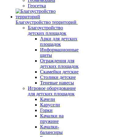
Геомембрана
Геосетка
Благоустройство территорий
Благоустройство
детских площадок
Арки для детских
площадок
Информационные
щиты
Ограждения для
детских площадок
Скамейки детские
Столики детские
Теневые навесы
Игровое оборудование
для детских площадок
Качели
Карусели
Горки
Качалки на
пружине
Качалки-
балансиры