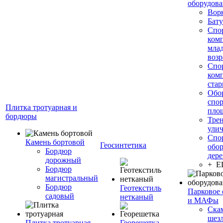
оборудов
Вор
Бату
Спо
ком
мла
возр
Спо
ком
стар
Обо
спо
Плитка тротуарная и
пло
бордюры
Тре
ули
Спо
Камень бортовой
Геосинтетика
обор
Бордюр
дере
дорожный
+ 
Бордюр
магистральный
Бордюр
Геотекстиль
Парковое 
садовый
нетканый
и МАФы
Ска
шез
Плитка тротуарная
Георешетка