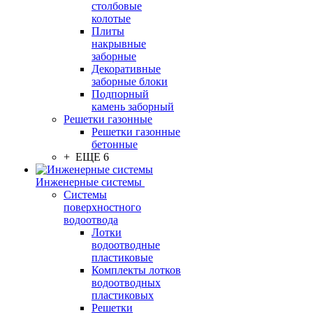
столбовые
колотые
Плиты
накрывные
заборные
Декоративные
заборные блоки
Подпорный
камень заборный
Решетки газонные
Решетки газонные
бетонные
+ ЕЩЕ 6
Инженерные системы
Системы
поверхностного
водоотвода
Лотки
водоотводные
пластиковые
Комплекты лотков
водоотводных
пластиковых
Решетки