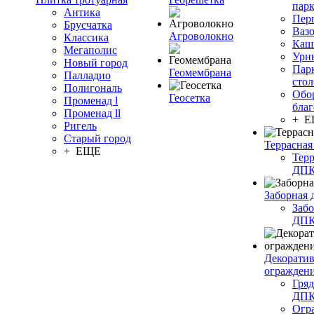
пар
Антика
Пер
Брусчатка
Ваз
Агроволокно
Классика
Каш
Мегаполис
Урн
Новый город
Пар
Геомембрана
Палладио
сто
Полигональ
Обо
Геосетка
Променад l
благ
Променад ll
+ 
Ригель
Старый город
Террасная
+ ЕЩЕ
Терр
ДП
Заборная 
Забо
ДП
Декорати
огражден
Гряд
ДП
Огр