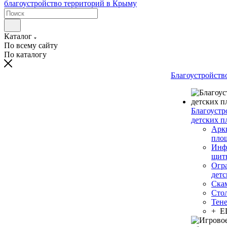
Каталог
По всему сайту
По каталогу
Благоустройств
Благоустр
детских п
Арки
пло
Инф
щит
Огр
дет
Ска
Сто
Тен
+ 