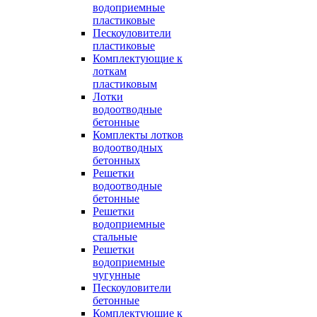
водоприемные
пластиковые
Пескоуловители
пластиковые
Комплектующие к
лоткам
пластиковым
Лотки
водоотводные
бетонные
Комплекты лотков
водоотводных
бетонных
Решетки
водоотводные
бетонные
Решетки
водоприемные
стальные
Решетки
водоприемные
чугунные
Пескоуловители
бетонные
Комплектующие к