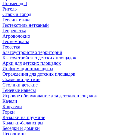
Променад ll
Ригель
Старый город
Геосинтетика
Геотекстиль нетканый
Георешетка
Агроволокно
Геомембрана
Геосетка
Благоустройство территорий
Благоустройство детских площадок
Арки для детских площадок
Информационные щиты
Ограждения для детских площадок
Скамейки детские
Столики детские
Теневые навесы
Игровое оборудование для детских площадок
Качели
Карусели
Горки
Качалки на пружине
Качалки-балансиры
Беседки и домики
Песочницы