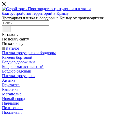
Тротуарная плитка и бордюры в Крыму от производителя
Каталог
По всему сайту
По каталогу
Каталог
Плитка тротуарная и бордюры
Камень бортовой
Бордюр дорожный
Бордюр магистральный
Бордюр садовый
Плитка тротуарная
Антика
Брусчатка
Классика
Мегаполис
Новый город
Палладио
Полигональ
Променад l