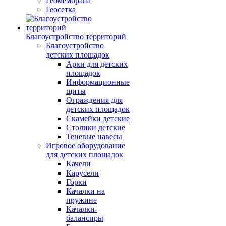
Геомембрана
Геосетка
Благоустройство территорий
Благоустройство
детских площадок
Арки для детских
площадок
Информационные
щиты
Ограждения для
детских площадок
Скамейки детские
Столики детские
Теневые навесы
Игровое оборудование
для детских площадок
Качели
Карусели
Горки
Качалки на
пружине
Качалки-
балансиры