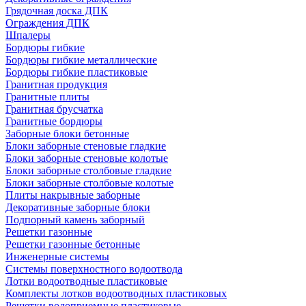
Грядочная доска ДПК
Ограждения ДПК
Шпалеры
Бордюры гибкие
Бордюры гибкие металлические
Бордюры гибкие пластиковые
Гранитная продукция
Гранитные плиты
Гранитная брусчатка
Гранитные бордюры
Заборные блоки бетонные
Блоки заборные стеновые гладкие
Блоки заборные стеновые колотые
Блоки заборные столбовые гладкие
Блоки заборные столбовые колотые
Плиты накрывные заборные
Декоративные заборные блоки
Подпорный камень заборный
Решетки газонные
Решетки газонные бетонные
Инженерные системы
Системы поверхностного водоотвода
Лотки водоотводные пластиковые
Комплекты лотков водоотводных пластиковых
Решетки водоприемные пластиковые