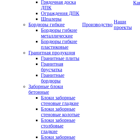
Грядочная доска
Ка
ДПК
Ограждения ДПК
Шпалеры
Наши
Бордюры гибкие
Производство
проекты
Бордюры гибкие
металлические
Бордюры гибкие
пластиковые
Гранитная продукция
Гранитные плиты
Гранитная
брусчатка
Гранитные
бордюры
Заборные блоки
бетонные
Блоки заборные
стеновые гладкие
Блоки заборные
стеновые колотые
Блоки заборные
столбовые
гладкие
Блоки заборные