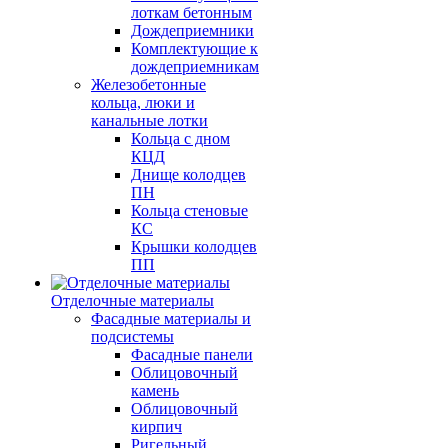
лоткам бетонным
Дождеприемники
Комплектующие к
дождеприемникам
Железобетонные
кольца, люки и
канальные лотки
Кольца с дном
КЦД
Днище колодцев
ПН
Кольца стеновые
КС
Крышки колодцев
ПП
Отделочные материалы
Фасадные материалы и
подсистемы
Фасадные панели
Облицовочный
камень
Облицовочный
кирпич
Ригельный