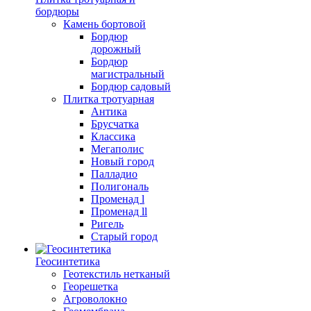
бордюры
Камень бортовой
Бордюр
дорожный
Бордюр
магистральный
Бордюр садовый
Плитка тротуарная
Антика
Брусчатка
Классика
Мегаполис
Новый город
Палладио
Полигональ
Променад l
Променад ll
Ригель
Старый город
Геосинтетика
Геотекстиль нетканый
Георешетка
Агроволокно