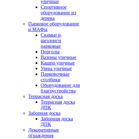
уличные
Спортивное
оборудование из
дерева
Парковое оборудование
и МАФы
Скамьи и
шезлонги
парковые
Перголы
Вазоны уличные
Кашпо уличные
Урны уличные
Парковочные
столбики
Оборудование для
благоустройства
Террасная доска
Террасная доска
ДПК
Заборная доска
Заборная доска
ДПК
Декоративные
ограждения