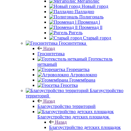
Мегаполис
Новый город
Палладио
Полигональ
Променад l
Променад ll
Ригель
Старый город
Геосинтетика
Назад
Геосинтетика
Геотекстиль
нетканый
Георешетка
Агроволокно
Геомембрана
Геосетка
Благоустройство
территорий
Назад
Благоустройство территорий
Благоустройство детских площадок
Назад
Благоустройство детских площадок