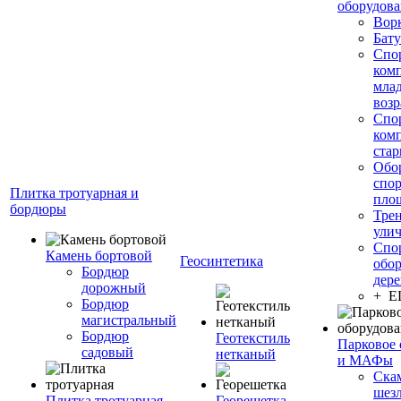
оборудов
Вор
Бату
Спо
ком
мла
возр
Спо
ком
стар
Обо
спо
Плитка тротуарная и
пло
бордюры
Тре
ули
Спо
Камень бортовой
Геосинтетика
обор
Бордюр
дере
дорожный
+ 
Бордюр
магистральный
Бордюр
Геотекстиль
Парковое 
садовый
нетканый
и МАФы
Ска
шез
Плитка тротуарная
Георешетка