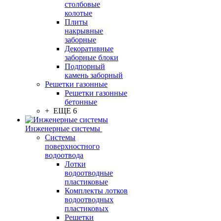
столбовые
колотые
Плиты
накрывные
заборные
Декоративные
заборные блоки
Подпорный
камень заборный
Решетки газонные
Решетки газонные
бетонные
+ ЕЩЕ 6
Инженерные системы
Системы
поверхностного
водоотвода
Лотки
водоотводные
пластиковые
Комплекты лотков
водоотводных
пластиковых
Решетки