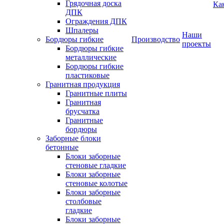
Грядочная доска
Ка
ДПК
Ограждения ДПК
Шпалеры
Наши
Бордюры гибкие
Производство
проекты
Бордюры гибкие
металлические
Бордюры гибкие
пластиковые
Гранитная продукция
Гранитные плиты
Гранитная
брусчатка
Гранитные
бордюры
Заборные блоки
бетонные
Блоки заборные
стеновые гладкие
Блоки заборные
стеновые колотые
Блоки заборные
столбовые
гладкие
Блоки заборные