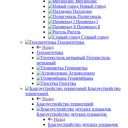
Мегаполис
Новый город
Палладио
Полигональ
Променад l
Променад ll
Ригель
Старый город
Геосинтетика
Назад
Геосинтетика
Геотекстиль
нетканый
Георешетка
Агроволокно
Геомембрана
Геосетка
Благоустройство
территорий
Назад
Благоустройство территорий
Благоустройство детских площадок
Назад
Благоустройство детских площадок