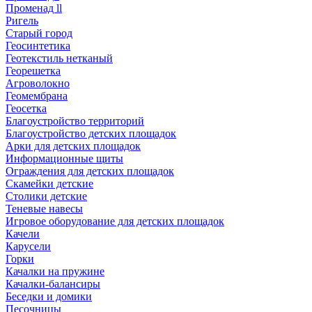
Променад ll
Ригель
Старый город
Геосинтетика
Геотекстиль нетканый
Георешетка
Агроволокно
Геомембрана
Геосетка
Благоустройство территорий
Благоустройство детских площадок
Арки для детских площадок
Информационные щиты
Ограждения для детских площадок
Скамейки детские
Столики детские
Теневые навесы
Игровое оборудование для детских площадок
Качели
Карусели
Горки
Качалки на пружине
Качалки-балансиры
Беседки и домики
Песочницы