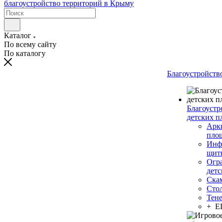
Каталог
По всему сайту
По каталогу
Благоустройств
Благоустр
детских п
Арки
пло
Инф
щит
Огр
дет
Ска
Сто
Тен
+ 