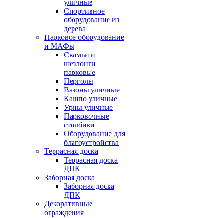
уличные
Спортивное
оборудование из
дерева
Парковое оборудование
и МАФы
Скамьи и
шезлонги
парковые
Перголы
Вазоны уличные
Кашпо уличные
Урны уличные
Парковочные
столбики
Оборудование для
благоустройства
Террасная доска
Террасная доска
ДПК
Заборная доска
Заборная доска
ДПК
Декоративные
ограждения