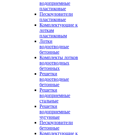
водоприемные
пластиковые
Пескоуловители
пластиковые
Комплектующие к
лоткам
пластиковым
Лотки
водоотводные
бетонные
Комплекты лотков
водоотводных
бетонных
Решетки
водоотводные
бетонные
Решетки
водоприемные
стальные
Решетки
водоприемные
чугунные
Пескоуловители
бетонные
Комплектующие к