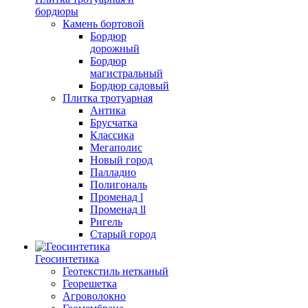
бордюры
Камень бортовой
Бордюр
дорожный
Бордюр
магистральный
Бордюр садовый
Плитка тротуарная
Антика
Брусчатка
Классика
Мегаполис
Новый город
Палладио
Полигональ
Променад l
Променад ll
Ригель
Старый город
Геосинтетика
Геотекстиль нетканый
Георешетка
Агроволокно