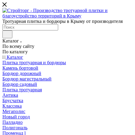
Тротуарная плитка и бордюры в Крыму от производителя
Каталог
По всему сайту
По каталогу
Каталог
Плитка тротуарная и бордюры
Камень бортовой
Бордюр дорожный
Бордюр магистральный
Бордюр садовый
Плитка тротуарная
Антика
Брусчатка
Классика
Мегаполис
Новый город
Палладио
Полигональ
Променад l