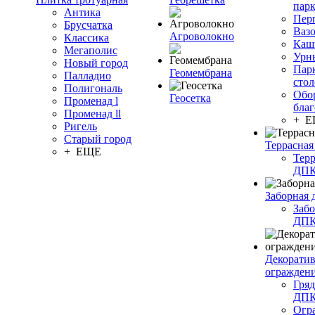
пар
Антика
Пер
Брусчатка
Ваз
Агроволокно
Классика
Каш
Мегаполис
Урн
Новый город
Пар
Геомембрана
Палладио
сто
Полигональ
Обо
Геосетка
Променад l
благ
Променад ll
+ 
Ригель
Старый город
Террасная
+ ЕЩЕ
Терр
ДП
Заборная 
Забо
ДП
Декорати
огражден
Гряд
ДП
Огр