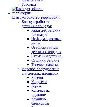
Геомембрана
Геосетка
Благоустройство территорий
Благоустройство
детских площадок
Арки для детских
площадок
Информационные
щиты
Ограждения для
детских площадок
Скамейки детские
Столики детские
Теневые навесы
Игровое оборудование
для детских площадок
Качели
Карусели
Горки
Качалки на
пружине
Качалки-
балансиры