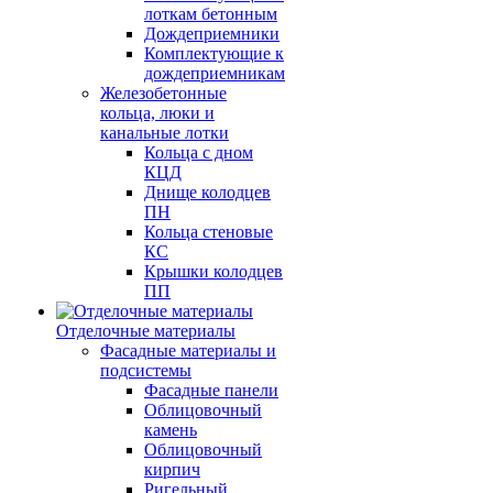
лоткам бетонным
Дождеприемники
Комплектующие к
дождеприемникам
Железобетонные
кольца, люки и
канальные лотки
Кольца с дном
КЦД
Днище колодцев
ПН
Кольца стеновые
КС
Крышки колодцев
ПП
Отделочные материалы
Фасадные материалы и
подсистемы
Фасадные панели
Облицовочный
камень
Облицовочный
кирпич
Ригельный