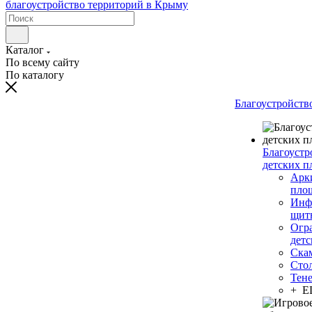
Каталог
По всему сайту
По каталогу
Благоустройств
Благоустр
детских п
Арки
пло
Инф
щит
Огр
дет
Ска
Сто
Тен
+ 