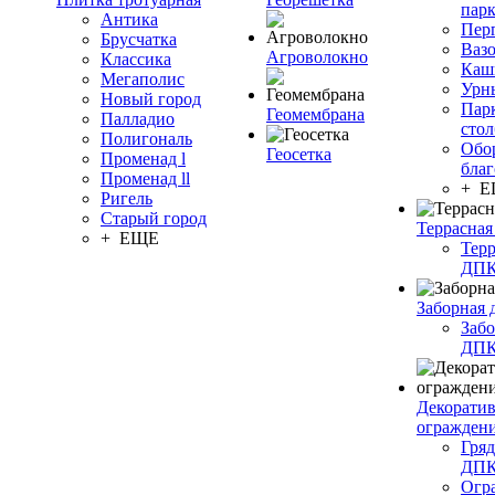
пар
Антика
Пер
Брусчатка
Ваз
Агроволокно
Классика
Каш
Мегаполис
Урн
Новый город
Пар
Геомембрана
Палладио
сто
Полигональ
Обо
Геосетка
Променад l
благ
Променад ll
+ 
Ригель
Старый город
Террасная
+ ЕЩЕ
Терр
ДП
Заборная 
Забо
ДП
Декорати
огражден
Гряд
ДП
Огр