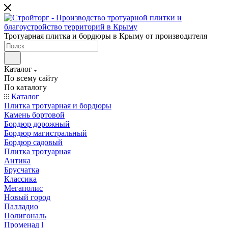
Тротуарная плитка и бордюры в Крыму от производителя
Каталог
По всему сайту
По каталогу
Каталог
Плитка тротуарная и бордюры
Камень бортовой
Бордюр дорожный
Бордюр магистральный
Бордюр садовый
Плитка тротуарная
Антика
Брусчатка
Классика
Мегаполис
Новый город
Палладио
Полигональ
Променад l