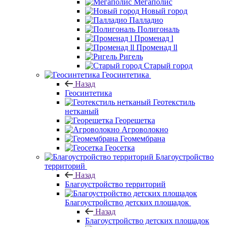
Мегаполис
Новый город
Палладио
Полигональ
Променад l
Променад ll
Ригель
Старый город
Геосинтетика
Назад
Геосинтетика
Геотекстиль
нетканый
Георешетка
Агроволокно
Геомембрана
Геосетка
Благоустройство
территорий
Назад
Благоустройство территорий
Благоустройство детских площадок
Назад
Благоустройство детских площадок