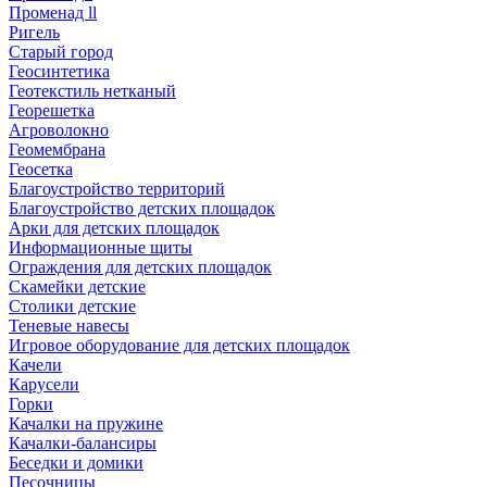
Променад ll
Ригель
Старый город
Геосинтетика
Геотекстиль нетканый
Георешетка
Агроволокно
Геомембрана
Геосетка
Благоустройство территорий
Благоустройство детских площадок
Арки для детских площадок
Информационные щиты
Ограждения для детских площадок
Скамейки детские
Столики детские
Теневые навесы
Игровое оборудование для детских площадок
Качели
Карусели
Горки
Качалки на пружине
Качалки-балансиры
Беседки и домики
Песочницы