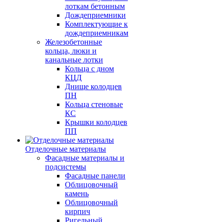
лоткам бетонным
Дождеприемники
Комплектующие к
дождеприемникам
Железобетонные
кольца, люки и
канальные лотки
Кольца с дном
КЦД
Днище колодцев
ПН
Кольца стеновые
КС
Крышки колодцев
ПП
Отделочные материалы
Фасадные материалы и
подсистемы
Фасадные панели
Облицовочный
камень
Облицовочный
кирпич
Ригельный