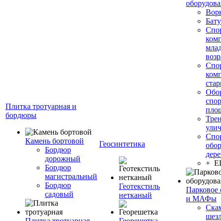
оборудов
Вор
Бату
Спо
ком
мла
возр
Спо
ком
стар
Обо
спо
Плитка тротуарная и
пло
бордюры
Тре
ули
Спо
Камень бортовой
Геосинтетика
обор
Бордюр
дере
дорожный
+ 
Бордюр
магистральный
Бордюр
Геотекстиль
Парковое 
садовый
нетканый
и МАФы
Ска
шез
Плитка тротуарная
Георешетка