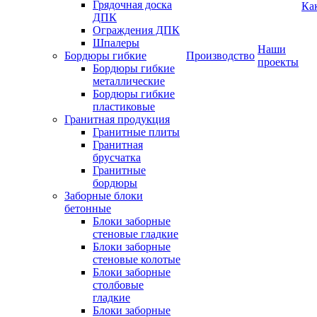
Грядочная доска
Ка
ДПК
Ограждения ДПК
Шпалеры
Наши
Бордюры гибкие
Производство
проекты
Бордюры гибкие
металлические
Бордюры гибкие
пластиковые
Гранитная продукция
Гранитные плиты
Гранитная
брусчатка
Гранитные
бордюры
Заборные блоки
бетонные
Блоки заборные
стеновые гладкие
Блоки заборные
стеновые колотые
Блоки заборные
столбовые
гладкие
Блоки заборные