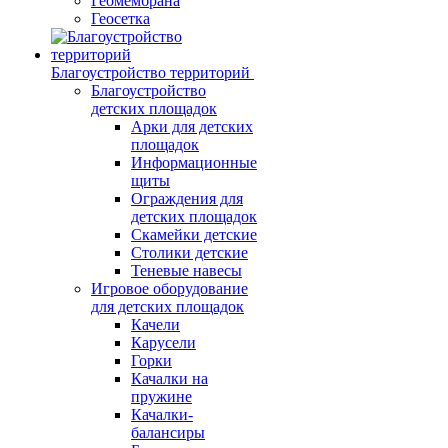
Геомембрана
Геосетка
Благоустройство территорий
Благоустройство
детских площадок
Арки для детских
площадок
Информационные
щиты
Ограждения для
детских площадок
Скамейки детские
Столики детские
Теневые навесы
Игровое оборудование
для детских площадок
Качели
Карусели
Горки
Качалки на
пружине
Качалки-
балансиры