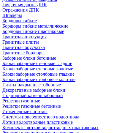
Грядочная доска ДПК
Ограждения ДПК
Шпалеры
Бордюры гибкие
Бордюры гибкие металлические
Бордюры гибкие пластиковые
Гранитная продукция
Гранитные плиты
Гранитная брусчатка
Гранитные бордюры
Заборные блоки бетонные
Блоки заборные стеновые гладкие
Блоки заборные стеновые колотые
Блоки заборные столбовые гладкие
Блоки заборные столбовые колотые
Плиты накрывные заборные
Декоративные заборные блоки
Подпорный камень заборный
Решетки газонные
Решетки газонные бетонные
Инженерные системы
Системы поверхностного водоотвода
Лотки водоотводные пластиковые
Комплекты лотков водоотводных пластиковых
Решетки водоприемные пластиковые