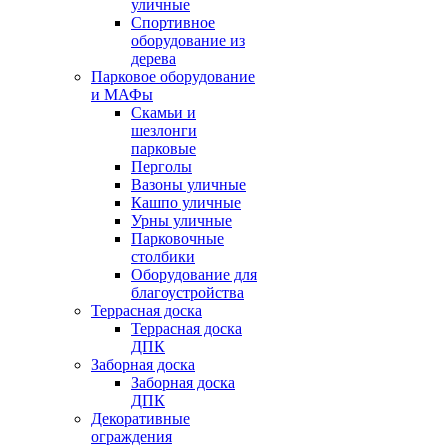
уличные
Спортивное
оборудование из
дерева
Парковое оборудование
и МАФы
Скамьи и
шезлонги
парковые
Перголы
Вазоны уличные
Кашпо уличные
Урны уличные
Парковочные
столбики
Оборудование для
благоустройства
Террасная доска
Террасная доска
ДПК
Заборная доска
Заборная доска
ДПК
Декоративные
ограждения