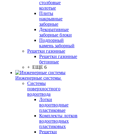
столбовые
колотые
Плиты
накрывные
заборные
Декоративные
заборные блоки
Подпорный
камень заборный
Решетки газонные
Решетки газонные
бетонные
+ ЕЩЕ 6
Инженерные системы
Системы
поверхностного
водоотвода
Лотки
водоотводные
пластиковые
Комплекты лотков
водоотводных
пластиковых
Решетки