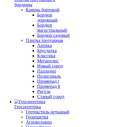
бордюры
Камень бортовой
Бордюр
дорожный
Бордюр
магистральный
Бордюр садовый
Плитка тротуарная
Антика
Брусчатка
Классика
Мегаполис
Новый город
Палладио
Полигональ
Променад l
Променад ll
Ригель
Старый город
Геосинтетика
Геотекстиль нетканый
Георешетка
Агроволокно