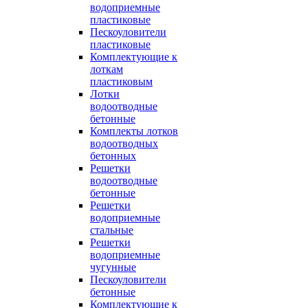
водоприемные
пластиковые
Пескоуловители
пластиковые
Комплектующие к
лоткам
пластиковым
Лотки
водоотводные
бетонные
Комплекты лотков
водоотводных
бетонных
Решетки
водоотводные
бетонные
Решетки
водоприемные
стальные
Решетки
водоприемные
чугунные
Пескоуловители
бетонные
Комплектующие к