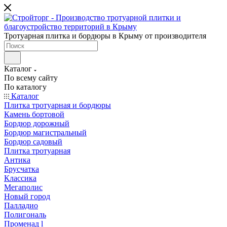
Тротуарная плитка и бордюры в Крыму от производителя
Каталог
По всему сайту
По каталогу
Каталог
Плитка тротуарная и бордюры
Камень бортовой
Бордюр дорожный
Бордюр магистральный
Бордюр садовый
Плитка тротуарная
Антика
Брусчатка
Классика
Мегаполис
Новый город
Палладио
Полигональ
Променад l