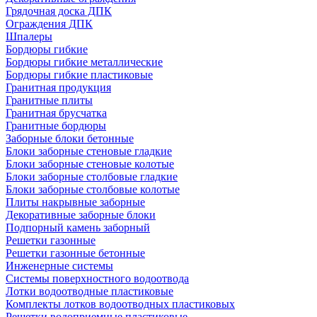
Грядочная доска ДПК
Ограждения ДПК
Шпалеры
Бордюры гибкие
Бордюры гибкие металлические
Бордюры гибкие пластиковые
Гранитная продукция
Гранитные плиты
Гранитная брусчатка
Гранитные бордюры
Заборные блоки бетонные
Блоки заборные стеновые гладкие
Блоки заборные стеновые колотые
Блоки заборные столбовые гладкие
Блоки заборные столбовые колотые
Плиты накрывные заборные
Декоративные заборные блоки
Подпорный камень заборный
Решетки газонные
Решетки газонные бетонные
Инженерные системы
Системы поверхностного водоотвода
Лотки водоотводные пластиковые
Комплекты лотков водоотводных пластиковых
Решетки водоприемные пластиковые