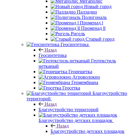
Мегаполис
Новый город
Палладио
Полигональ
Променад l
Променад ll
Ригель
Старый город
Геосинтетика
Назад
Геосинтетика
Геотекстиль
нетканый
Георешетка
Агроволокно
Геомембрана
Геосетка
Благоустройство
территорий
Назад
Благоустройство территорий
Благоустройство детских площадок
Назад
Благоустройство детских площадок