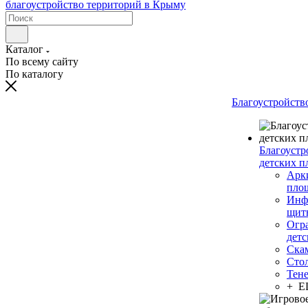
Каталог
По всему сайту
По каталогу
Благоустройств
Благоустр
детских п
Арки
пло
Инф
щит
Огр
дет
Ска
Сто
Тен
+ 