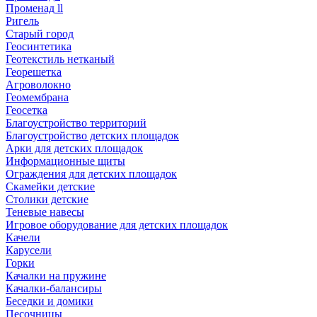
Променад ll
Ригель
Старый город
Геосинтетика
Геотекстиль нетканый
Георешетка
Агроволокно
Геомембрана
Геосетка
Благоустройство территорий
Благоустройство детских площадок
Арки для детских площадок
Информационные щиты
Ограждения для детских площадок
Скамейки детские
Столики детские
Теневые навесы
Игровое оборудование для детских площадок
Качели
Карусели
Горки
Качалки на пружине
Качалки-балансиры
Беседки и домики
Песочницы