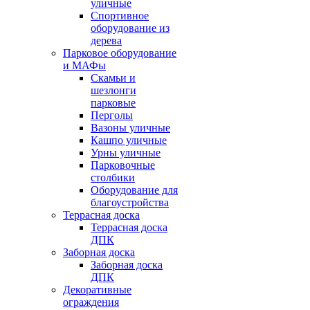
уличные
Спортивное
оборудование из
дерева
Парковое оборудование
и МАФы
Скамьи и
шезлонги
парковые
Перголы
Вазоны уличные
Кашпо уличные
Урны уличные
Парковочные
столбики
Оборудование для
благоустройства
Террасная доска
Террасная доска
ДПК
Заборная доска
Заборная доска
ДПК
Декоративные
ограждения