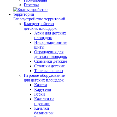
Геомембрана
Геосетка
Благоустройство территорий
Благоустройство
детских площадок
Арки для детских
площадок
Информационные
щиты
Ограждения для
детских площадок
Скамейки детские
Столики детские
Теневые навесы
Игровое оборудование
для детских площадок
Качели
Карусели
Горки
Качалки на
пружине
Качалки-
балансиры