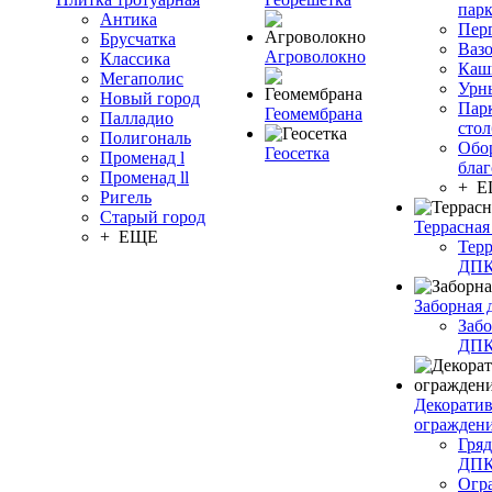
пар
Антика
Пер
Брусчатка
Ваз
Агроволокно
Классика
Каш
Мегаполис
Урн
Новый город
Пар
Геомембрана
Палладио
сто
Полигональ
Обо
Геосетка
Променад l
благ
Променад ll
+ 
Ригель
Старый город
Террасная
+ ЕЩЕ
Терр
ДП
Заборная 
Забо
ДП
Декорати
огражден
Гряд
ДП
Огр