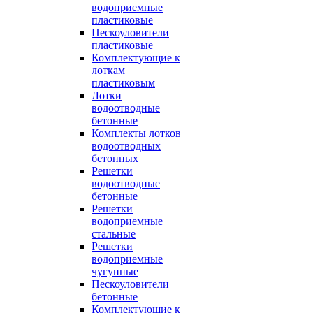
водоприемные
пластиковые
Пескоуловители
пластиковые
Комплектующие к
лоткам
пластиковым
Лотки
водоотводные
бетонные
Комплекты лотков
водоотводных
бетонных
Решетки
водоотводные
бетонные
Решетки
водоприемные
стальные
Решетки
водоприемные
чугунные
Пескоуловители
бетонные
Комплектующие к