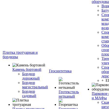
оборудов
Вор
Бату
Спо
ком
мла
возр
Спо
ком
стар
Обо
спо
Плитка тротуарная и
пло
бордюры
Тре
ули
Спо
Камень бортовой
Геосинтетика
обор
Бордюр
дере
дорожный
+ 
Бордюр
магистральный
Бордюр
Геотекстиль
Парковое 
садовый
нетканый
и МАФы
Ска
шез
Плитка тротуарная
Георешетка