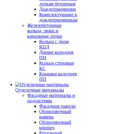
лоткам бетонным
Дождеприемники
Комплектующие к
дождеприемникам
Железобетонные
кольца, люки и
канальные лотки
Кольца с дном
КЦД
Днище колодцев
ПН
Кольца стеновые
КС
Крышки колодцев
ПП
Отделочные материалы
Фасадные материалы и
подсистемы
Фасадные панели
Облицовочный
камень
Облицовочный
кирпич
Ригельный