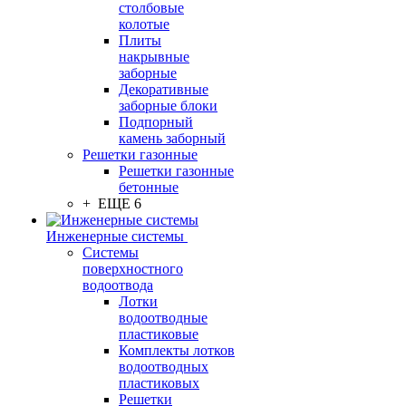
столбовые
колотые
Плиты
накрывные
заборные
Декоративные
заборные блоки
Подпорный
камень заборный
Решетки газонные
Решетки газонные
бетонные
+ ЕЩЕ 6
Инженерные системы
Системы
поверхностного
водоотвода
Лотки
водоотводные
пластиковые
Комплекты лотков
водоотводных
пластиковых
Решетки