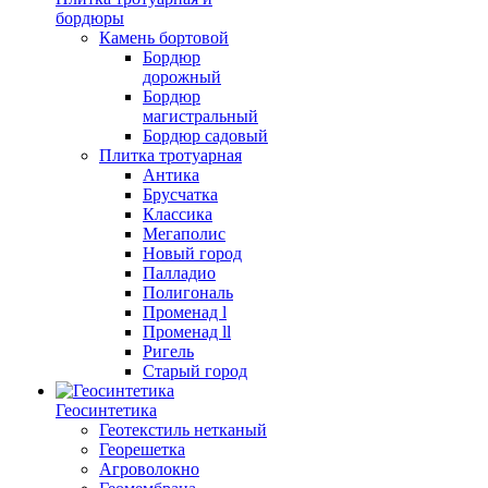
бордюры
Камень бортовой
Бордюр
дорожный
Бордюр
магистральный
Бордюр садовый
Плитка тротуарная
Антика
Брусчатка
Классика
Мегаполис
Новый город
Палладио
Полигональ
Променад l
Променад ll
Ригель
Старый город
Геосинтетика
Геотекстиль нетканый
Георешетка
Агроволокно