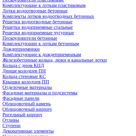
Комплектующие к лоткам пластиковым
Лотки водоотводные бетонные
Комплекты лотков водоотводных бетонных
Решетки водоотводные бетонные
Решетки водоприемные стальные
Решетки водоприемные чугунные
Пескоуловители бетонные
Комплектующие к лоткам бетонным
Дождеприемники
Комплектующие к дождеприемникам
Железобетонные кольца, люки и канальные лотки
Кольца с дном КЦД
Днище колодцев ПН
Кольца стеновые КС
Крышки колодцев ПП
Отделочные материалы
Фасадные материалы и подсистемы
Фасадные панели
Облицовочный камень
Облицовочный кирпич
Ригельный кирпич
Отливы
Ступени
Декоративные элементы