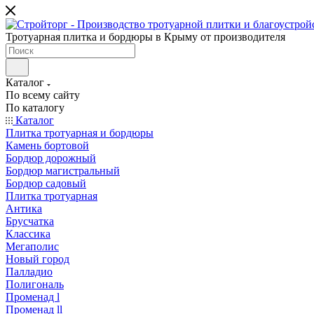
Тротуарная плитка и бордюры в Крыму от производителя
Каталог
По всему сайту
По каталогу
Каталог
Плитка тротуарная и бордюры
Камень бортовой
Бордюр дорожный
Бордюр магистральный
Бордюр садовый
Плитка тротуарная
Антика
Брусчатка
Классика
Мегаполис
Новый город
Палладио
Полигональ
Променад l
Променад ll