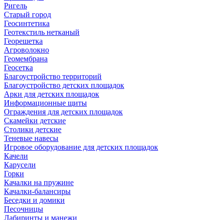
Ригель
Старый город
Геосинтетика
Геотекстиль нетканый
Георешетка
Агроволокно
Геомембрана
Геосетка
Благоустройство территорий
Благоустройство детских площадок
Арки для детских площадок
Информационные щиты
Ограждения для детских площадок
Скамейки детские
Столики детские
Теневые навесы
Игровое оборудование для детских площадок
Качели
Карусели
Горки
Качалки на пружине
Качалки-балансиры
Беседки и домики
Песочницы
Лабиринты и манежи