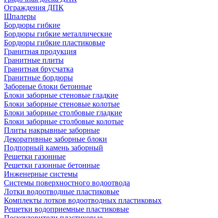
Ограждения ДПК
Шпалеры
Бордюры гибкие
Бордюры гибкие металлические
Бордюры гибкие пластиковые
Гранитная продукция
Гранитные плиты
Гранитная брусчатка
Гранитные бордюры
Заборные блоки бетонные
Блоки заборные стеновые гладкие
Блоки заборные стеновые колотые
Блоки заборные столбовые гладкие
Блоки заборные столбовые колотые
Плиты накрывные заборные
Декоративные заборные блоки
Подпорный камень заборный
Решетки газонные
Решетки газонные бетонные
Инженерные системы
Системы поверхностного водоотвода
Лотки водоотводные пластиковые
Комплекты лотков водоотводных пластиковых
Решетки водоприемные пластиковые
Пескоуловители пластиковые