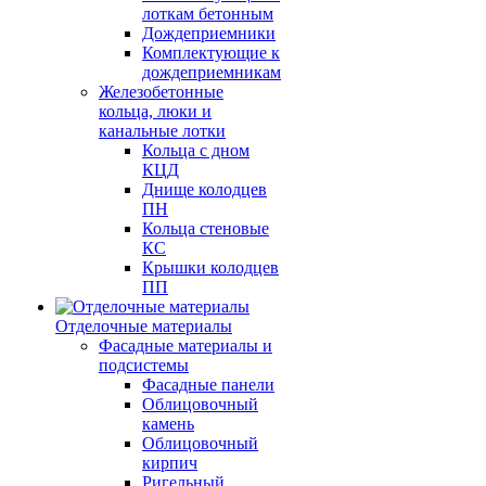
лоткам бетонным
Дождеприемники
Комплектующие к
дождеприемникам
Железобетонные
кольца, люки и
канальные лотки
Кольца с дном
КЦД
Днище колодцев
ПН
Кольца стеновые
КС
Крышки колодцев
ПП
Отделочные материалы
Фасадные материалы и
подсистемы
Фасадные панели
Облицовочный
камень
Облицовочный
кирпич
Ригельный