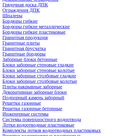
Грядочная доска ДПК
Ограждения ДПК
Шпалеры
Бордюры гибкие
Бордюры гибкие металлические
Бордюры гибкие пластиковые
Гранитная продукция
Гранитные плиты
Гранитная брусчатка
Гранитные бордюры
Заборные блоки бетонные
Блоки заборные стеновые гладкие
Блоки заборные стеновые колотые
Блоки заборные столбовые гладкие
Блоки заборные столбовые колотые
Плиты накрывные заборные
Декоративные заборные блоки
Подпорный камень заборный
Решетки газонные
Решетки газонные бетонные
Инженерные системы
Системы поверхностного водоотвода
Лотки водоотводные пластиковые
Комплекты лотков водоотводных пластиковых
Решетки водоприемные пластиковые