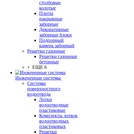
столбовые
колотые
Плиты
накрывные
заборные
Декоративные
заборные блоки
Подпорный
камень заборный
Решетки газонные
Решетки газонные
бетонные
+ ЕЩЕ 6
Инженерные системы
Системы
поверхностного
водоотвода
Лотки
водоотводные
пластиковые
Комплекты лотков
водоотводных
пластиковых
Решетки