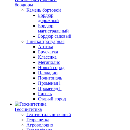
бордюры
Камень бортовой
Бордюр
дорожный
Бордюр
магистральный
Бордюр садовый
Плитка тротуарная
Антика
Брусчатка
Классика
Мегаполис
Новый город
Палладио
Полигональ
Променад l
Променад ll
Ригель
Старый город
Геосинтетика
Геотекстиль нетканый
Георешетка
Агроволокно