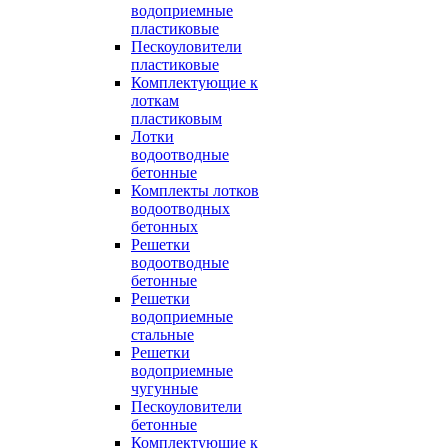
водоприемные
пластиковые
Пескоуловители
пластиковые
Комплектующие к
лоткам
пластиковым
Лотки
водоотводные
бетонные
Комплекты лотков
водоотводных
бетонных
Решетки
водоотводные
бетонные
Решетки
водоприемные
стальные
Решетки
водоприемные
чугунные
Пескоуловители
бетонные
Комплектующие к