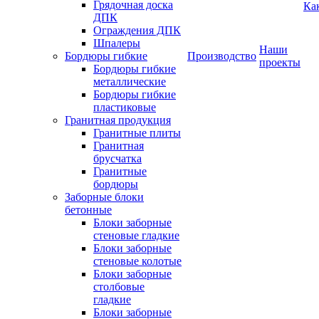
Грядочная доска
Ка
ДПК
Ограждения ДПК
Шпалеры
Наши
Бордюры гибкие
Производство
проекты
Бордюры гибкие
металлические
Бордюры гибкие
пластиковые
Гранитная продукция
Гранитные плиты
Гранитная
брусчатка
Гранитные
бордюры
Заборные блоки
бетонные
Блоки заборные
стеновые гладкие
Блоки заборные
стеновые колотые
Блоки заборные
столбовые
гладкие
Блоки заборные