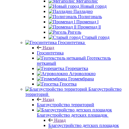
Мегаполис
Новый город
Палладио
Полигональ
Променад l
Променад ll
Ригель
Старый город
Геосинтетика
Назад
Геосинтетика
Геотекстиль
нетканый
Георешетка
Агроволокно
Геомембрана
Геосетка
Благоустройство
территорий
Назад
Благоустройство территорий
Благоустройство детских площадок
Назад
Благоустройство детских площадок