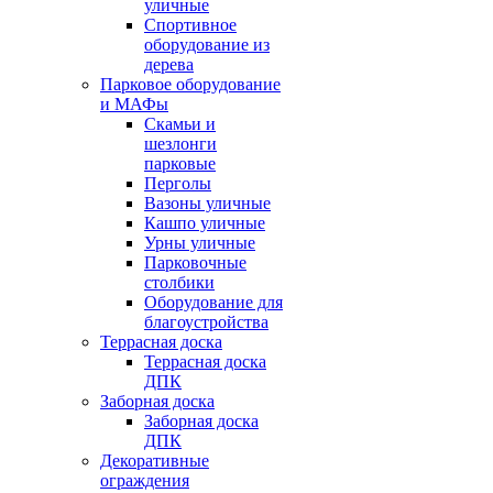
уличные
Спортивное
оборудование из
дерева
Парковое оборудование
и МАФы
Скамьи и
шезлонги
парковые
Перголы
Вазоны уличные
Кашпо уличные
Урны уличные
Парковочные
столбики
Оборудование для
благоустройства
Террасная доска
Террасная доска
ДПК
Заборная доска
Заборная доска
ДПК
Декоративные
ограждения