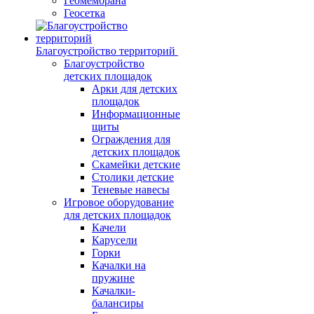
Геомембрана
Геосетка
Благоустройство территорий
Благоустройство
детских площадок
Арки для детских
площадок
Информационные
щиты
Ограждения для
детских площадок
Скамейки детские
Столики детские
Теневые навесы
Игровое оборудование
для детских площадок
Качели
Карусели
Горки
Качалки на
пружине
Качалки-
балансиры