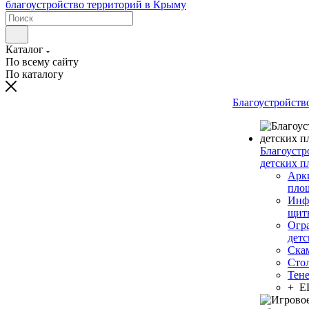
Каталог
По всему сайту
По каталогу
Благоустройств
Благоустр
детских п
Арки
пло
Инф
щит
Огр
дет
Ска
Сто
Тен
+ 