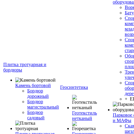
оборудов
Вор
Бату
Спо
ком
мла
возр
Спо
ком
стар
Обо
спо
Плитка тротуарная и
пло
бордюры
Тре
ули
Спо
Камень бортовой
Геосинтетика
обор
Бордюр
дере
дорожный
+ 
Бордюр
магистральный
Бордюр
Геотекстиль
Парковое 
садовый
нетканый
и МАФы
Ска
шез
Плитка тротуарная
Георешетка