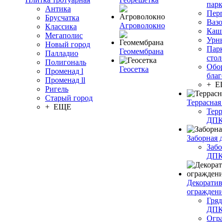
пар
Антика
Пер
Брусчатка
Ваз
Агроволокно
Классика
Каш
Мегаполис
Урн
Новый город
Пар
Геомембрана
Палладио
сто
Полигональ
Обо
Геосетка
Променад l
благ
Променад ll
+ 
Ригель
Старый город
Террасная
+ ЕЩЕ
Терр
ДП
Заборная 
Забо
ДП
Декорати
огражден
Гряд
ДП
Огр