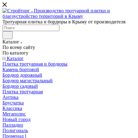
Тротуарная плитка и бордюры в Крыму от производителя
Каталог
По всему сайту
По каталогу
Каталог
Плитка тротуарная и бордюры
Камень бортовой
Бордюр дорожный
Бордюр магистральный
Бордюр садовый
Плитка тротуарная
Антика
Брусчатка
Классика
Мегаполис
Новый город
Палладио
Полигональ
Променад l