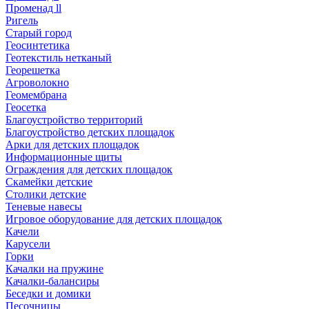
Променад ll
Ригель
Старый город
Геосинтетика
Геотекстиль нетканый
Георешетка
Агроволокно
Геомембрана
Геосетка
Благоустройство территорий
Благоустройство детских площадок
Арки для детских площадок
Информационные щиты
Ограждения для детских площадок
Скамейки детские
Столики детские
Теневые навесы
Игровое оборудование для детских площадок
Качели
Карусели
Горки
Качалки на пружине
Качалки-балансиры
Беседки и домики
Песочницы