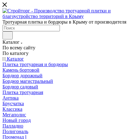
Тротуарная плитка и бордюры в Крыму от производителя
Каталог
По всему сайту
По каталогу
Каталог
Плитка тротуарная и бордюры
Камень бортовой
Бордюр дорожный
Бордюр магистральный
Бордюр садовый
Плитка тротуарная
Антика
Брусчатка
Классика
Мегаполис
Новый город
Палладио
Полигональ
Променад l