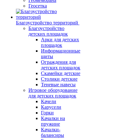
Геомембрана
Геосетка
Благоустройство территорий
Благоустройство
детских площадок
Арки для детских
площадок
Информационные
щиты
Ограждения для
детских площадок
Скамейки детские
Столики детские
Теневые навесы
Игровое оборудование
для детских площадок
Качели
Карусели
Горки
Качалки на
пружине
Качалки-
балансиры