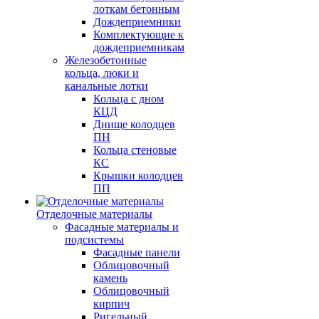
лоткам бетонным
Дождеприемники
Комплектующие к
дождеприемникам
Железобетонные
кольца, люки и
канальные лотки
Кольца с дном
КЦД
Днище колодцев
ПН
Кольца стеновые
КС
Крышки колодцев
ПП
Отделочные материалы
Фасадные материалы и
подсистемы
Фасадные панели
Облицовочный
камень
Облицовочный
кирпич
Ригельный