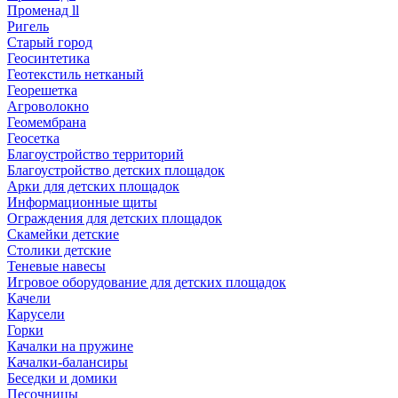
Променад ll
Ригель
Старый город
Геосинтетика
Геотекстиль нетканый
Георешетка
Агроволокно
Геомембрана
Геосетка
Благоустройство территорий
Благоустройство детских площадок
Арки для детских площадок
Информационные щиты
Ограждения для детских площадок
Скамейки детские
Столики детские
Теневые навесы
Игровое оборудование для детских площадок
Качели
Карусели
Горки
Качалки на пружине
Качалки-балансиры
Беседки и домики
Песочницы