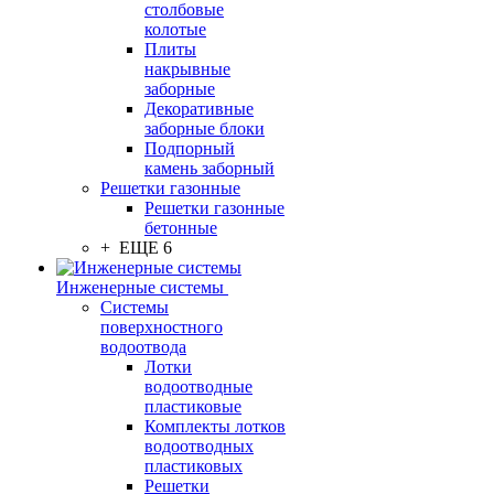
столбовые
колотые
Плиты
накрывные
заборные
Декоративные
заборные блоки
Подпорный
камень заборный
Решетки газонные
Решетки газонные
бетонные
+ ЕЩЕ 6
Инженерные системы
Системы
поверхностного
водоотвода
Лотки
водоотводные
пластиковые
Комплекты лотков
водоотводных
пластиковых
Решетки