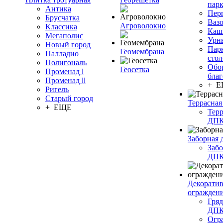
пар
Антика
Пер
Брусчатка
Ваз
Агроволокно
Классика
Каш
Мегаполис
Урн
Новый город
Пар
Геомембрана
Палладио
сто
Полигональ
Обо
Геосетка
Променад l
благ
Променад ll
+ 
Ригель
Старый город
Террасная
+ ЕЩЕ
Терр
ДП
Заборная 
Забо
ДП
Декорати
огражден
Гряд
ДП
Огр