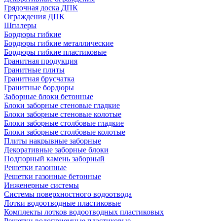
Грядочная доска ДПК
Ограждения ДПК
Шпалеры
Бордюры гибкие
Бордюры гибкие металлические
Бордюры гибкие пластиковые
Гранитная продукция
Гранитные плиты
Гранитная брусчатка
Гранитные бордюры
Заборные блоки бетонные
Блоки заборные стеновые гладкие
Блоки заборные стеновые колотые
Блоки заборные столбовые гладкие
Блоки заборные столбовые колотые
Плиты накрывные заборные
Декоративные заборные блоки
Подпорный камень заборный
Решетки газонные
Решетки газонные бетонные
Инженерные системы
Системы поверхностного водоотвода
Лотки водоотводные пластиковые
Комплекты лотков водоотводных пластиковых
Решетки водоприемные пластиковые