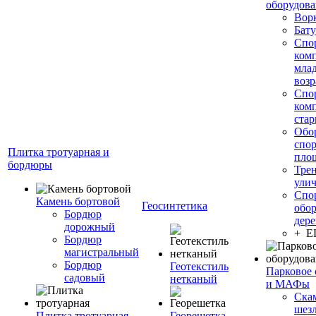
оборудов
Вор
Бату
Спо
ком
мла
возр
Спо
ком
стар
Обо
спо
Плитка тротуарная и
пло
бордюры
Тре
ули
Спо
Камень бортовой
Геосинтетика
обор
Бордюр
дере
дорожный
+ 
Бордюр
магистральный
Бордюр
Геотекстиль
Парковое 
садовый
нетканый
и МАФы
Ска
шез
Плитка тротуарная
Георешетка