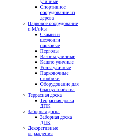
уличные
Спортивное
оборудование из
дерева
Парковое оборудование
и МАФы
Скамьи и
шезлонги
парковые
Перголы
Вазоны уличные
Кашпо уличные
Урны уличные
Парковочные
столбики
Оборудование для
благоустройства
Террасная доска
Террасная доска
ДПК
Заборная доска
Заборная доска
ДПК
Декоративные
ограждения