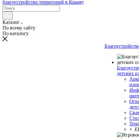
Каталог
По всему сайту
По каталогу
Благоустройств
Благоустр
детских п
Арки
пло
Инф
щит
Огр
дет
Ска
Сто
Тен
+ 