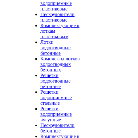
водоприемные
пластиковые
Пескоуловители
пластиковые
Комплектующие к
лоткам
пластиковым
Лотки
водоотводные
бетонные
Комплекты лотков
водоотводных
бетонных
Решетки
водоотводные
бетонные
Решетки
водоприемные
стальные
Решетки
водоприемные
чугунные
Пескоуловители
бетонные
Комплектующие к