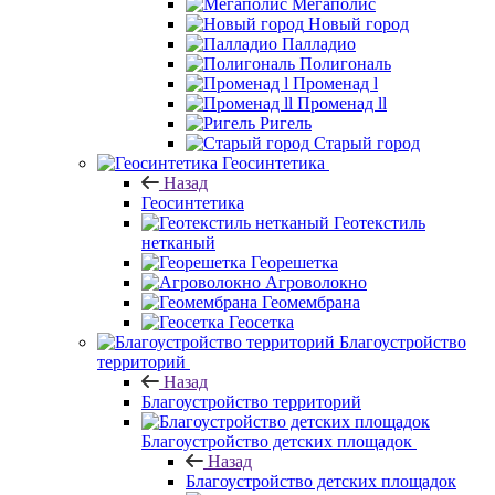
Мегаполис
Новый город
Палладио
Полигональ
Променад l
Променад ll
Ригель
Старый город
Геосинтетика
Назад
Геосинтетика
Геотекстиль
нетканый
Георешетка
Агроволокно
Геомембрана
Геосетка
Благоустройство
территорий
Назад
Благоустройство территорий
Благоустройство детских площадок
Назад
Благоустройство детских площадок