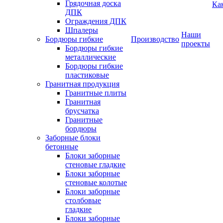
Грядочная доска
Ка
ДПК
Ограждения ДПК
Шпалеры
Наши
Бордюры гибкие
Производство
проекты
Бордюры гибкие
металлические
Бордюры гибкие
пластиковые
Гранитная продукция
Гранитные плиты
Гранитная
брусчатка
Гранитные
бордюры
Заборные блоки
бетонные
Блоки заборные
стеновые гладкие
Блоки заборные
стеновые колотые
Блоки заборные
столбовые
гладкие
Блоки заборные