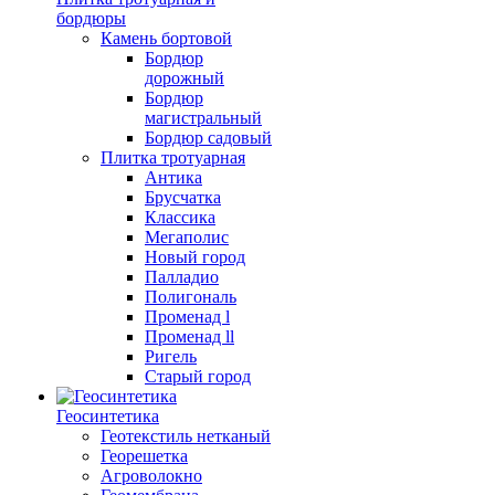
бордюры
Камень бортовой
Бордюр
дорожный
Бордюр
магистральный
Бордюр садовый
Плитка тротуарная
Антика
Брусчатка
Классика
Мегаполис
Новый город
Палладио
Полигональ
Променад l
Променад ll
Ригель
Старый город
Геосинтетика
Геотекстиль нетканый
Георешетка
Агроволокно