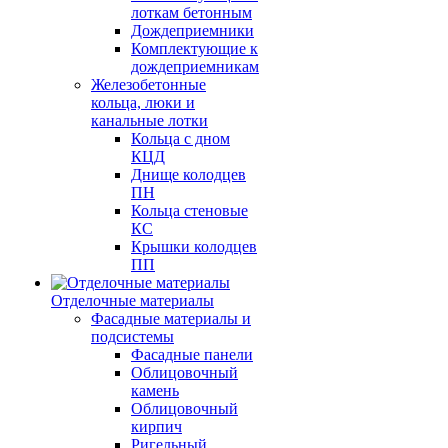
лоткам бетонным
Дождеприемники
Комплектующие к
дождеприемникам
Железобетонные
кольца, люки и
канальные лотки
Кольца с дном
КЦД
Днище колодцев
ПН
Кольца стеновые
КС
Крышки колодцев
ПП
Отделочные материалы
Фасадные материалы и
подсистемы
Фасадные панели
Облицовочный
камень
Облицовочный
кирпич
Ригельный