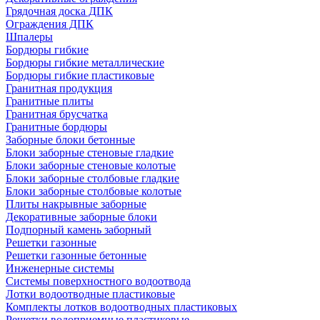
Грядочная доска ДПК
Ограждения ДПК
Шпалеры
Бордюры гибкие
Бордюры гибкие металлические
Бордюры гибкие пластиковые
Гранитная продукция
Гранитные плиты
Гранитная брусчатка
Гранитные бордюры
Заборные блоки бетонные
Блоки заборные стеновые гладкие
Блоки заборные стеновые колотые
Блоки заборные столбовые гладкие
Блоки заборные столбовые колотые
Плиты накрывные заборные
Декоративные заборные блоки
Подпорный камень заборный
Решетки газонные
Решетки газонные бетонные
Инженерные системы
Системы поверхностного водоотвода
Лотки водоотводные пластиковые
Комплекты лотков водоотводных пластиковых
Решетки водоприемные пластиковые