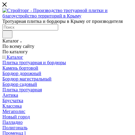
Тротуарная плитка и бордюры в Крыму от производителя
Каталог
По всему сайту
По каталогу
Каталог
Плитка тротуарная и бордюры
Камень бортовой
Бордюр дорожный
Бордюр магистральный
Бордюр садовый
Плитка тротуарная
Антика
Брусчатка
Классика
Мегаполис
Новый город
Палладио
Полигональ
Променад l