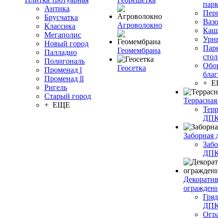
пар
Антика
Пер
Брусчатка
Ваз
Агроволокно
Классика
Каш
Мегаполис
Урн
Новый город
Пар
Геомембрана
Палладио
сто
Полигональ
Обо
Геосетка
Променад l
благ
Променад ll
+ 
Ригель
Старый город
Террасная
+ ЕЩЕ
Терр
ДП
Заборная 
Забо
ДП
Декорати
огражден
Гряд
ДП
Огр