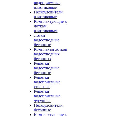
водоприемные
пластиковые
Пескоуловители
пластиковые
Комплектующие к
лоткам
пластиковым
Лотки
водоотводные
бетонные
Комплекты лотков
водоотводных
бетонных
Решетки
водоотводные
бетонные
Решетки
водоприемные
стальные
Решетки
водоприемные
чугунные
Пескоуловители
бетонные
Комплектующие к