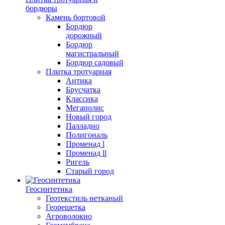
бордюры
Камень бортовой
Бордюр
дорожный
Бордюр
магистральный
Бордюр садовый
Плитка тротуарная
Антика
Брусчатка
Классика
Мегаполис
Новый город
Палладио
Полигональ
Променад l
Променад ll
Ригель
Старый город
Геосинтетика
Геотекстиль нетканый
Георешетка
Агроволокно