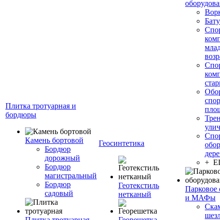
оборудов
Вор
Бату
Спо
ком
мла
возр
Спо
ком
стар
Обо
спо
Плитка тротуарная и
пло
бордюры
Тре
ули
Спо
Камень бортовой
Геосинтетика
обор
Бордюр
дере
дорожный
+ 
Бордюр
магистральный
Бордюр
Геотекстиль
Парковое 
садовый
нетканый
и МАФы
Ска
шез
Плитка тротуарная
Георешетка