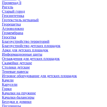
Променад ll
Ригель
Старый город
Геосинтетика
Геотекстиль нетканый
Георешетка
Агроволокно
Геомембрана
Геосетка
Благоустройство территорий
Благоустройство детских площадок
Арки для детских площадок
Информационные щиты
Ограждения для детских площадок
Скамейки детские
Столики детские
Теневые навесы
Игровое оборудование для детских площадок
Качели
Карусели
Горки
Качалки на пружине
Качалки-балансиры
Беседки и домики
Песочницы