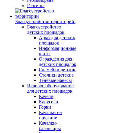
Геомембрана
Геосетка
Благоустройство территорий
Благоустройство
детских площадок
Арки для детских
площадок
Информационные
щиты
Ограждения для
детских площадок
Скамейки детские
Столики детские
Теневые навесы
Игровое оборудование
для детских площадок
Качели
Карусели
Горки
Качалки на
пружине
Качалки-
балансиры