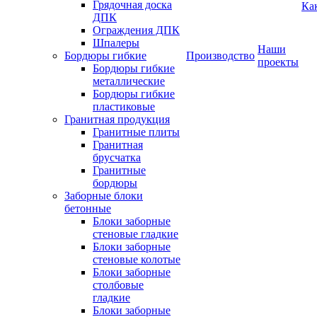
Грядочная доска
Ка
ДПК
Ограждения ДПК
Шпалеры
Наши
Бордюры гибкие
Производство
проекты
Бордюры гибкие
металлические
Бордюры гибкие
пластиковые
Гранитная продукция
Гранитные плиты
Гранитная
брусчатка
Гранитные
бордюры
Заборные блоки
бетонные
Блоки заборные
стеновые гладкие
Блоки заборные
стеновые колотые
Блоки заборные
столбовые
гладкие
Блоки заборные