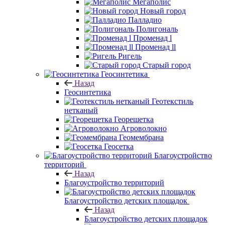
Мегаполис
Новый город
Палладио
Полигональ
Променад l
Променад ll
Ригель
Старый город
Геосинтетика
Назад
Геосинтетика
Геотекстиль
нетканый
Георешетка
Агроволокно
Геомембрана
Геосетка
Благоустройство
территорий
Назад
Благоустройство территорий
Благоустройство детских площадок
Назад
Благоустройство детских площадок