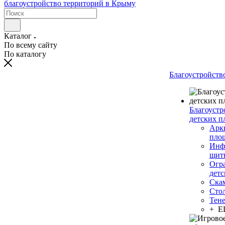
Каталог
По всему сайту
По каталогу
Благоустройств
Благоустр
детских п
Арки
пло
Инф
щит
Огр
дет
Ска
Сто
Тен
+ 