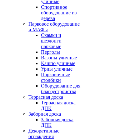
уличные
Спортивное
оборудование из
дерева
Парковое оборудование
и МАФы
Скамьи и
шезлонги
парковые
Перголы
Вазоны уличные
Кашпо уличные
Урны уличные
Парковочные
столбики
Оборудование для
благоустройства
Террасная доска
Террасная доска
ДПК
Заборная доска
Заборная доска
ДПК
Декоративные
ограждения