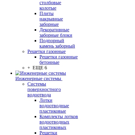
столбовые
колотые
Плиты
накрывные
заборные
Декоративные
заборные блоки
Подпорный
камень заборный
Решетки газонные
Решетки газонные
бетонные
+ ЕЩЕ 6
Инженерные системы
Системы
поверхностного
водоотвода
Лотки
водоотводные
пластиковые
Комплекты лотков
водоотводных
пластиковых
Решетки