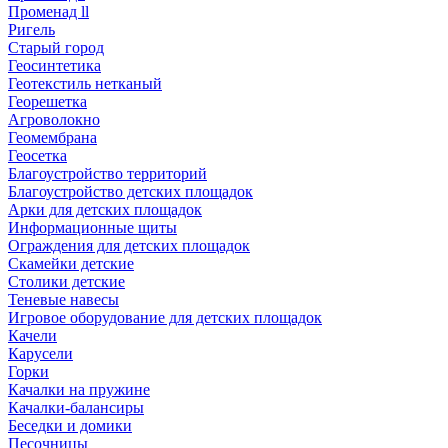
Променад ll
Ригель
Старый город
Геосинтетика
Геотекстиль нетканый
Георешетка
Агроволокно
Геомембрана
Геосетка
Благоустройство территорий
Благоустройство детских площадок
Арки для детских площадок
Информационные щиты
Ограждения для детских площадок
Скамейки детские
Столики детские
Теневые навесы
Игровое оборудование для детских площадок
Качели
Карусели
Горки
Качалки на пружине
Качалки-балансиры
Беседки и домики
Песочницы