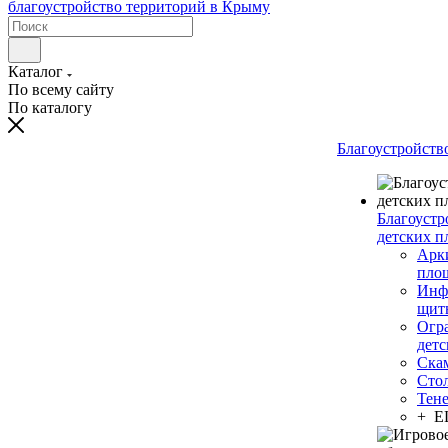
Каталог
По всему сайту
По каталогу
Благоустройств
Благоустр
детских п
Арки
пло
Инф
щит
Огр
дет
Ска
Сто
Тен
+ 