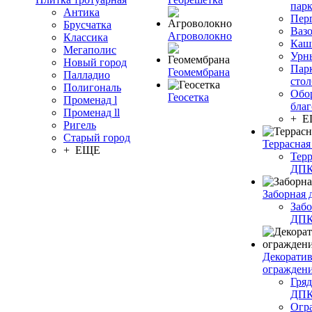
пар
Антика
Пер
Брусчатка
Ваз
Агроволокно
Классика
Каш
Мегаполис
Урн
Новый город
Пар
Геомембрана
Палладио
сто
Полигональ
Обо
Геосетка
Променад l
благ
Променад ll
+ 
Ригель
Старый город
Террасная
+ ЕЩЕ
Терр
ДП
Заборная 
Забо
ДП
Декорати
огражден
Гряд
ДП
Огр