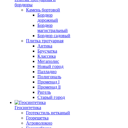
бордюры
Камень бортовой
Бордюр
дорожный
Бордюр
магистральный
Бордюр садовый
Плитка тротуарная
Антика
Брусчатка
Классика
Мегаполис
Новый город
Палладио
Полигональ
Променад l
Променад ll
Ригель
Старый город
Геосинтетика
Геотекстиль нетканый
Георешетка
Агроволокно