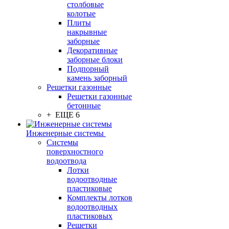
столбовые
колотые
Плиты
накрывные
заборные
Декоративные
заборные блоки
Подпорный
камень заборный
Решетки газонные
Решетки газонные
бетонные
+ ЕЩЕ 6
Инженерные системы
Системы
поверхностного
водоотвода
Лотки
водоотводные
пластиковые
Комплекты лотков
водоотводных
пластиковых
Решетки