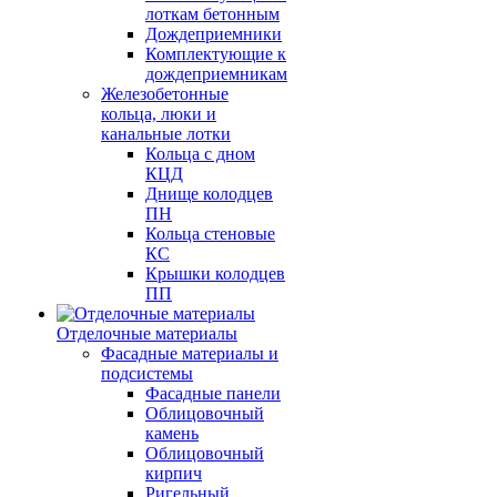
лоткам бетонным
Дождеприемники
Комплектующие к
дождеприемникам
Железобетонные
кольца, люки и
канальные лотки
Кольца с дном
КЦД
Днище колодцев
ПН
Кольца стеновые
КС
Крышки колодцев
ПП
Отделочные материалы
Фасадные материалы и
подсистемы
Фасадные панели
Облицовочный
камень
Облицовочный
кирпич
Ригельный