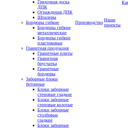
Грядочная доска
Ка
ДПК
Ограждения ДПК
Шпалеры
Наши
Бордюры гибкие
Производство
проекты
Бордюры гибкие
металлические
Бордюры гибкие
пластиковые
Гранитная продукция
Гранитные плиты
Гранитная
брусчатка
Гранитные
бордюры
Заборные блоки
бетонные
Блоки заборные
стеновые гладкие
Блоки заборные
стеновые колотые
Блоки заборные
столбовые
гладкие
Блоки заборные