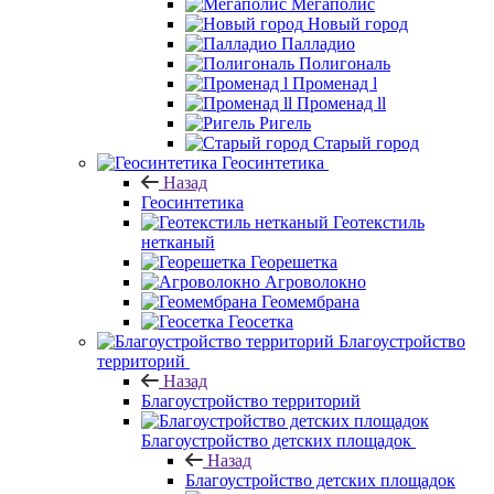
Мегаполис
Новый город
Палладио
Полигональ
Променад l
Променад ll
Ригель
Старый город
Геосинтетика
Назад
Геосинтетика
Геотекстиль
нетканый
Георешетка
Агроволокно
Геомембрана
Геосетка
Благоустройство
территорий
Назад
Благоустройство территорий
Благоустройство детских площадок
Назад
Благоустройство детских площадок