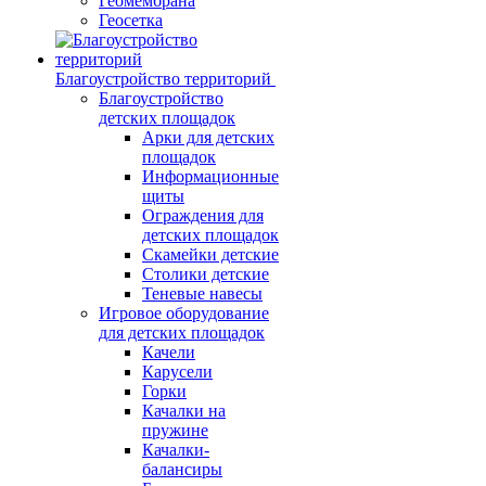
Геомембрана
Геосетка
Благоустройство территорий
Благоустройство
детских площадок
Арки для детских
площадок
Информационные
щиты
Ограждения для
детских площадок
Скамейки детские
Столики детские
Теневые навесы
Игровое оборудование
для детских площадок
Качели
Карусели
Горки
Качалки на
пружине
Качалки-
балансиры