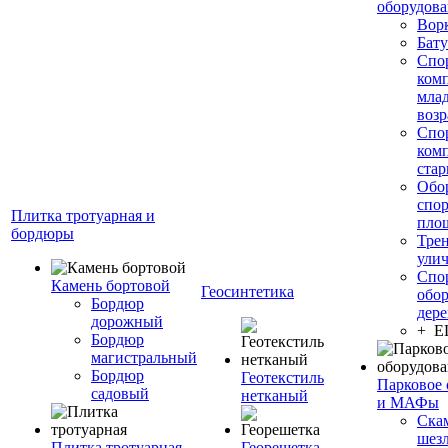
оборудов
Вор
Бату
Спо
ком
мла
возр
Спо
ком
стар
Обо
спо
Плитка тротуарная и
пло
бордюры
Тре
ули
Спо
Камень бортовой
Геосинтетика
обор
Бордюр
дере
дорожный
+ 
Бордюр
магистральный
Бордюр
Геотекстиль
Парковое 
садовый
нетканый
и МАФы
Ска
шез
Плитка тротуарная
Георешетка