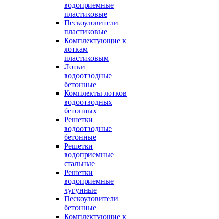
водоприемные
пластиковые
Пескоуловители
пластиковые
Комплектующие к
лоткам
пластиковым
Лотки
водоотводные
бетонные
Комплекты лотков
водоотводных
бетонных
Решетки
водоотводные
бетонные
Решетки
водоприемные
стальные
Решетки
водоприемные
чугунные
Пескоуловители
бетонные
Комплектующие к