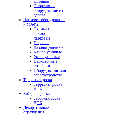
уличные
Спортивное
оборудование из
дерева
Парковое оборудование
и МАФы
Скамьи и
шезлонги
парковые
Перголы
Вазоны уличные
Кашпо уличные
Урны уличные
Парковочные
столбики
Оборудование для
благоустройства
Террасная доска
Террасная доска
ДПК
Заборная доска
Заборная доска
ДПК
Декоративные
ограждения