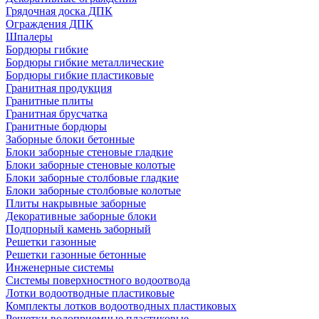
Грядочная доска ДПК
Ограждения ДПК
Шпалеры
Бордюры гибкие
Бордюры гибкие металлические
Бордюры гибкие пластиковые
Гранитная продукция
Гранитные плиты
Гранитная брусчатка
Гранитные бордюры
Заборные блоки бетонные
Блоки заборные стеновые гладкие
Блоки заборные стеновые колотые
Блоки заборные столбовые гладкие
Блоки заборные столбовые колотые
Плиты накрывные заборные
Декоративные заборные блоки
Подпорный камень заборный
Решетки газонные
Решетки газонные бетонные
Инженерные системы
Системы поверхностного водоотвода
Лотки водоотводные пластиковые
Комплекты лотков водоотводных пластиковых
Решетки водоприемные пластиковые