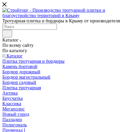
Тротуарная плитка и бордюры в Крыму от производителя
Каталог
По всему сайту
По каталогу
Каталог
Плитка тротуарная и бордюры
Камень бортовой
Бордюр дорожный
Бордюр магистральный
Бордюр садовый
Плитка тротуарная
Антика
Брусчатка
Классика
Мегаполис
Новый город
Палладио
Полигональ
Променад l