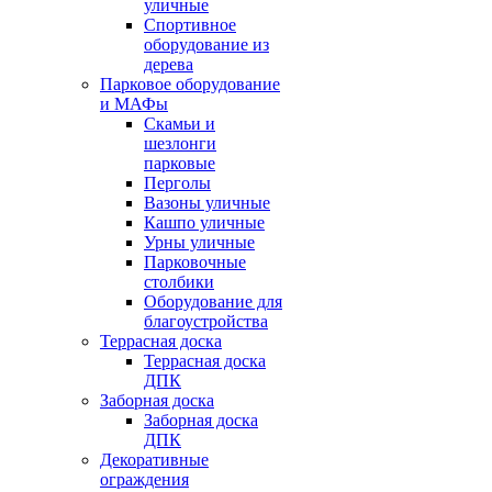
уличные
Спортивное
оборудование из
дерева
Парковое оборудование
и МАФы
Скамьи и
шезлонги
парковые
Перголы
Вазоны уличные
Кашпо уличные
Урны уличные
Парковочные
столбики
Оборудование для
благоустройства
Террасная доска
Террасная доска
ДПК
Заборная доска
Заборная доска
ДПК
Декоративные
ограждения