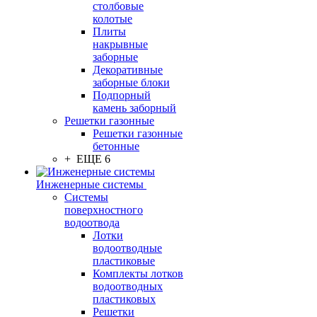
столбовые
колотые
Плиты
накрывные
заборные
Декоративные
заборные блоки
Подпорный
камень заборный
Решетки газонные
Решетки газонные
бетонные
+ ЕЩЕ 6
Инженерные системы
Системы
поверхностного
водоотвода
Лотки
водоотводные
пластиковые
Комплекты лотков
водоотводных
пластиковых
Решетки