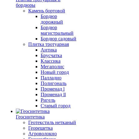
бордюры
Камень бортовой
Бордюр
дорожный
Бордюр
магистральный
Бордюр садовый
Плитка тротуарная
Антика
Брусчатка
Классика
Мегаполис
Новый город
Палладио
Полигональ
Променад l
Променад ll
Ригель
Старый город
Геосинтетика
Геотекстиль нетканый
Георешетка
Агроволокно