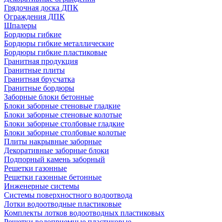
Грядочная доска ДПК
Ограждения ДПК
Шпалеры
Бордюры гибкие
Бордюры гибкие металлические
Бордюры гибкие пластиковые
Гранитная продукция
Гранитные плиты
Гранитная брусчатка
Гранитные бордюры
Заборные блоки бетонные
Блоки заборные стеновые гладкие
Блоки заборные стеновые колотые
Блоки заборные столбовые гладкие
Блоки заборные столбовые колотые
Плиты накрывные заборные
Декоративные заборные блоки
Подпорный камень заборный
Решетки газонные
Решетки газонные бетонные
Инженерные системы
Системы поверхностного водоотвода
Лотки водоотводные пластиковые
Комплекты лотков водоотводных пластиковых
Решетки водоприемные пластиковые