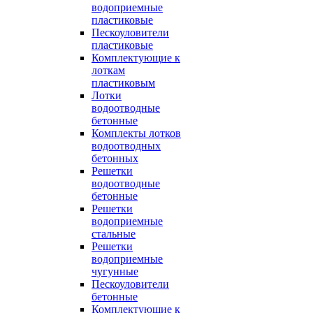
водоприемные
пластиковые
Пескоуловители
пластиковые
Комплектующие к
лоткам
пластиковым
Лотки
водоотводные
бетонные
Комплекты лотков
водоотводных
бетонных
Решетки
водоотводные
бетонные
Решетки
водоприемные
стальные
Решетки
водоприемные
чугунные
Пескоуловители
бетонные
Комплектующие к