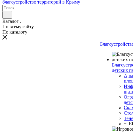
Каталог
По всему сайту
По каталогу
Благоустройств
Благоустр
детских п
Арки
пло
Инф
щит
Огр
дет
Ска
Сто
Тен
+ 