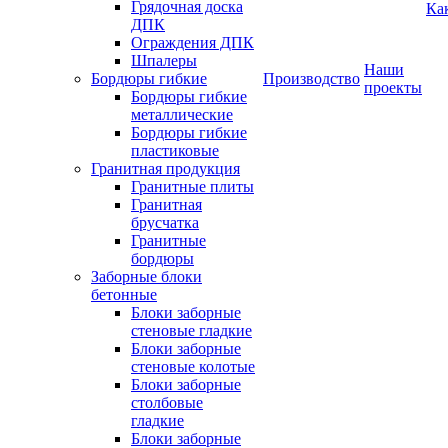
Грядочная доска
Ка
ДПК
Ограждения ДПК
Шпалеры
Наши
Бордюры гибкие
Производство
проекты
Бордюры гибкие
металлические
Бордюры гибкие
пластиковые
Гранитная продукция
Гранитные плиты
Гранитная
брусчатка
Гранитные
бордюры
Заборные блоки
бетонные
Блоки заборные
стеновые гладкие
Блоки заборные
стеновые колотые
Блоки заборные
столбовые
гладкие
Блоки заборные