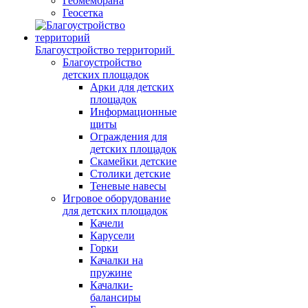
Геомембрана
Геосетка
Благоустройство территорий
Благоустройство
детских площадок
Арки для детских
площадок
Информационные
щиты
Ограждения для
детских площадок
Скамейки детские
Столики детские
Теневые навесы
Игровое оборудование
для детских площадок
Качели
Карусели
Горки
Качалки на
пружине
Качалки-
балансиры