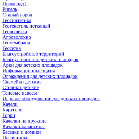
Променад ll
Ригель
Старый город
Геосинтетика
Геотекстиль нетканый
Георешетка
Агроволокно
Геомембрана
Геосетка
Благоустройство территорий
Благоустройство детских площадок
Арки для детских площадок
Информационные щиты
Ограждения для детских площадок
Скамейки детские
Столики детские
Теневые навесы
Игровое оборудование для детских площадок
Качели
Карусели
Горки
Качалки на пружине
Качалки-балансиры
Беседки и домики
Песочницы