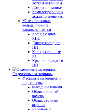
лоткам бетонным
Дождеприемники
Комплектующие к
дождеприемникам
Железобетонные
кольца, люки и
канальные лотки
Кольца с дном
КЦД
Днище колодцев
ПН
Кольца стеновые
КС
Крышки колодцев
ПП
Отделочные материалы
Фасадные материалы и
подсистемы
Фасадные панели
Облицовочный
камень
Облицовочный
кирпич
Ригельный