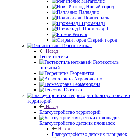
Мегаполис
Новый город
Палладио
Полигональ
Променад l
Променад ll
Ригель
Старый город
Геосинтетика
Назад
Геосинтетика
Геотекстиль
нетканый
Георешетка
Агроволокно
Геомембрана
Геосетка
Благоустройство
территорий
Назад
Благоустройство территорий
Благоустройство детских площадок
Назад
Благоустройство детских площадок