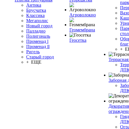
пар
Антика
Пер
Брусчатка
Ваз
Агроволокно
Классика
Каш
Мегаполис
Урн
Новый город
Пар
Геомембрана
Палладио
сто
Полигональ
Обо
Геосетка
Променад l
благ
Променад ll
+ 
Ригель
Старый город
Террасная
+ ЕЩЕ
Терр
ДП
Заборная 
Забо
ДП
Декорати
огражден
Гряд
ДП
Огр