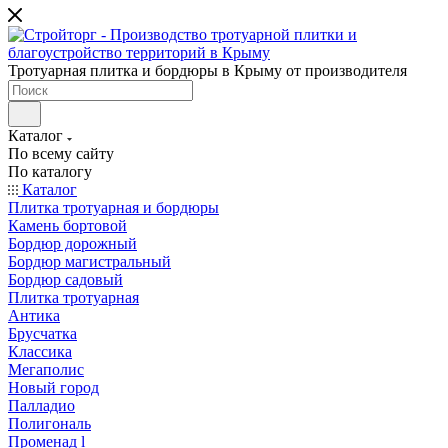
Тротуарная плитка и бордюры в Крыму от производителя
Каталог
По всему сайту
По каталогу
Каталог
Плитка тротуарная и бордюры
Камень бортовой
Бордюр дорожный
Бордюр магистральный
Бордюр садовый
Плитка тротуарная
Антика
Брусчатка
Классика
Мегаполис
Новый город
Палладио
Полигональ
Променад l