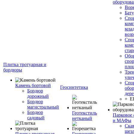
оборудов
Вор
Бату
Спо
ком
мла
возр
Спо
ком
стар
Обо
спо
Плитка тротуарная и
пло
бордюры
Тре
ули
Спо
Камень бортовой
Геосинтетика
обор
Бордюр
дере
дорожный
+ 
Бордюр
магистральный
Бордюр
Геотекстиль
Парковое 
садовый
нетканый
и МАФы
Ска
шез
Плитка тротуарная
Георешетка