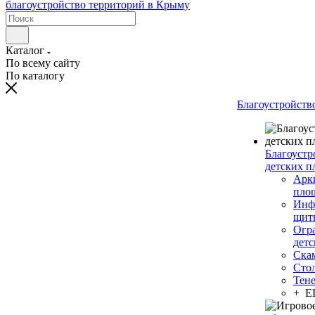
Каталог
По всему сайту
По каталогу
Благоустройств
Благоустр
детских п
Арки
пло
Инф
щит
Огр
дет
Ска
Сто
Тен
+ 