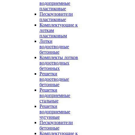
водоприемные
пластиковые
Пескоуловители
пластиковые
Комплектующие к
лоткам
пластиковым
Лотки
водоотводные
бетонные
Комплекты лотков
водоотводных
бетонных
Решетки
водоотводные
бетонные
Решетки
водоприемные
стальные
Решетки
водоприемные
чугунные
Пескоуловители
бетонные
Комплектующие к