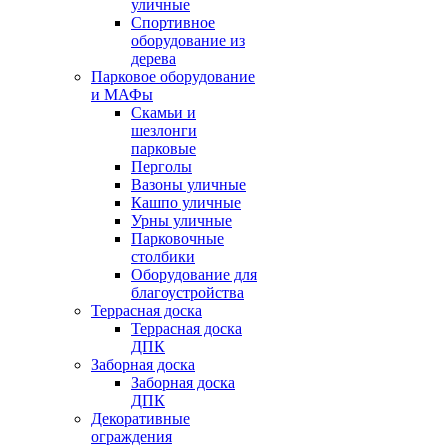
уличные
Спортивное
оборудование из
дерева
Парковое оборудование
и МАФы
Скамьи и
шезлонги
парковые
Перголы
Вазоны уличные
Кашпо уличные
Урны уличные
Парковочные
столбики
Оборудование для
благоустройства
Террасная доска
Террасная доска
ДПК
Заборная доска
Заборная доска
ДПК
Декоративные
ограждения