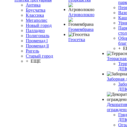
пар
Антика
Пер
Брусчатка
Ваз
Агроволокно
Классика
Каш
Мегаполис
Урн
Новый город
Пар
Геомембрана
Палладио
сто
Полигональ
Обо
Геосетка
Променад l
благ
Променад ll
+ 
Ригель
Старый город
Террасная
+ ЕЩЕ
Терр
ДП
Заборная 
Забо
ДП
Декорати
огражден
Гряд
ДП
Огр