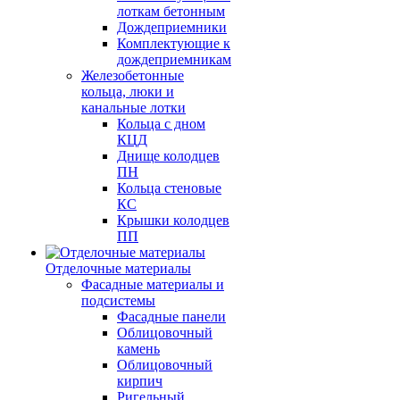
лоткам бетонным
Дождеприемники
Комплектующие к
дождеприемникам
Железобетонные
кольца, люки и
канальные лотки
Кольца с дном
КЦД
Днище колодцев
ПН
Кольца стеновые
КС
Крышки колодцев
ПП
Отделочные материалы
Фасадные материалы и
подсистемы
Фасадные панели
Облицовочный
камень
Облицовочный
кирпич
Ригельный