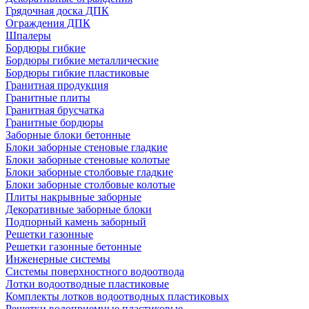
Грядочная доска ДПК
Ограждения ДПК
Шпалеры
Бордюры гибкие
Бордюры гибкие металлические
Бордюры гибкие пластиковые
Гранитная продукция
Гранитные плиты
Гранитная брусчатка
Гранитные бордюры
Заборные блоки бетонные
Блоки заборные стеновые гладкие
Блоки заборные стеновые колотые
Блоки заборные столбовые гладкие
Блоки заборные столбовые колотые
Плиты накрывные заборные
Декоративные заборные блоки
Подпорный камень заборный
Решетки газонные
Решетки газонные бетонные
Инженерные системы
Системы поверхностного водоотвода
Лотки водоотводные пластиковые
Комплекты лотков водоотводных пластиковых
Решетки водоприемные пластиковые