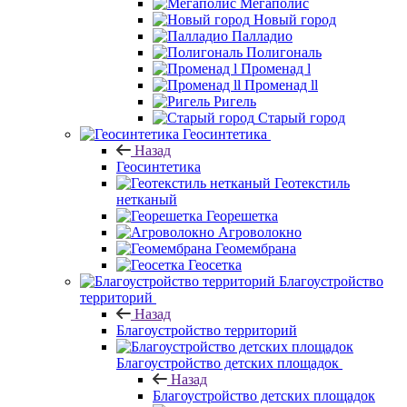
Мегаполис
Новый город
Палладио
Полигональ
Променад l
Променад ll
Ригель
Старый город
Геосинтетика
Назад
Геосинтетика
Геотекстиль
нетканый
Георешетка
Агроволокно
Геомембрана
Геосетка
Благоустройство
территорий
Назад
Благоустройство территорий
Благоустройство детских площадок
Назад
Благоустройство детских площадок