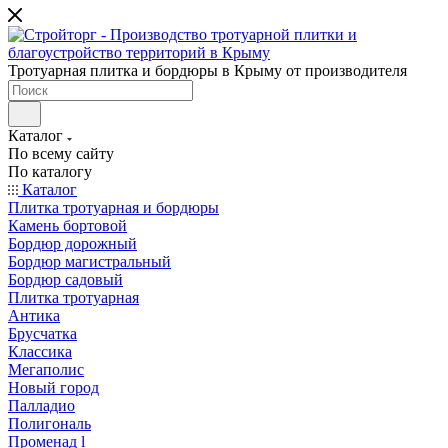
Тротуарная плитка и бордюры в Крыму от производителя
Каталог
По всему сайту
По каталогу
Каталог
Плитка тротуарная и бордюры
Камень бортовой
Бордюр дорожный
Бордюр магистральный
Бордюр садовый
Плитка тротуарная
Антика
Брусчатка
Классика
Мегаполис
Новый город
Палладио
Полигональ
Променад l