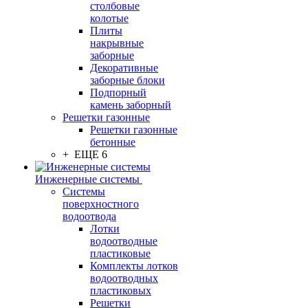
столбовые
колотые
Плиты
накрывные
заборные
Декоративные
заборные блоки
Подпорный
камень заборный
Решетки газонные
Решетки газонные
бетонные
+ ЕЩЕ 6
Инженерные системы
Системы
поверхностного
водоотвода
Лотки
водоотводные
пластиковые
Комплекты лотков
водоотводных
пластиковых
Решетки