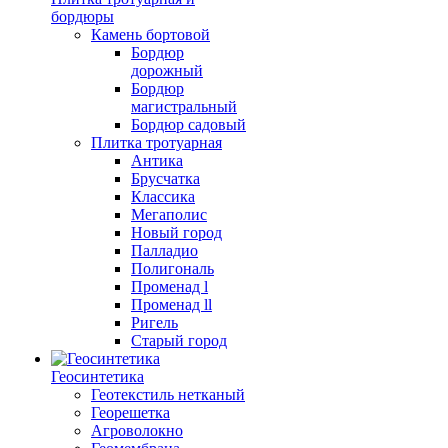
бордюры
Камень бортовой
Бордюр
дорожный
Бордюр
магистральный
Бордюр садовый
Плитка тротуарная
Антика
Брусчатка
Классика
Мегаполис
Новый город
Палладио
Полигональ
Променад l
Променад ll
Ригель
Старый город
Геосинтетика
Геотекстиль нетканый
Георешетка
Агроволокно