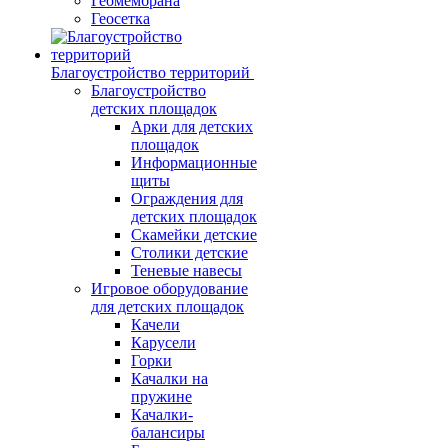
Геомембрана
Геосетка
Благоустройство территорий
Благоустройство
детских площадок
Арки для детских
площадок
Информационные
щиты
Ограждения для
детских площадок
Скамейки детские
Столики детские
Теневые навесы
Игровое оборудование
для детских площадок
Качели
Карусели
Горки
Качалки на
пружине
Качалки-
балансиры