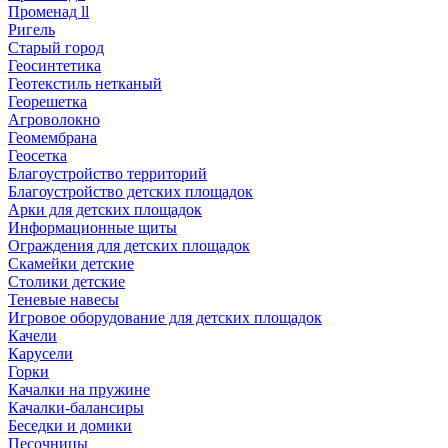
Променад ll
Ригель
Старый город
Геосинтетика
Геотекстиль нетканый
Георешетка
Агроволокно
Геомембрана
Геосетка
Благоустройство территорий
Благоустройство детских площадок
Арки для детских площадок
Информационные щиты
Ограждения для детских площадок
Скамейки детские
Столики детские
Теневые навесы
Игровое оборудование для детских площадок
Качели
Карусели
Горки
Качалки на пружине
Качалки-балансиры
Беседки и домики
Песочницы