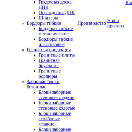
Грядочная доска
Ка
ДПК
Ограждения ДПК
Шпалеры
Наши
Бордюры гибкие
Производство
проекты
Бордюры гибкие
металлические
Бордюры гибкие
пластиковые
Гранитная продукция
Гранитные плиты
Гранитная
брусчатка
Гранитные
бордюры
Заборные блоки
бетонные
Блоки заборные
стеновые гладкие
Блоки заборные
стеновые колотые
Блоки заборные
столбовые
гладкие
Блоки заборные