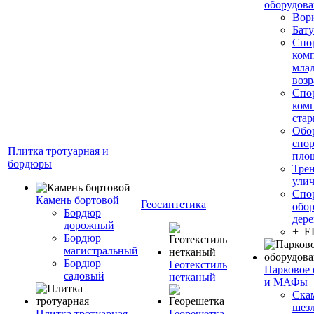
оборудов
Вор
Бату
Спо
ком
мла
возр
Спо
ком
стар
Обо
спо
Плитка тротуарная и
пло
бордюры
Тре
ули
Спо
Камень бортовой
Геосинтетика
обор
Бордюр
дере
дорожный
+ 
Бордюр
магистральный
Бордюр
Геотекстиль
Парковое 
садовый
нетканый
и МАФы
Ска
шез
Плитка тротуарная
Георешетка