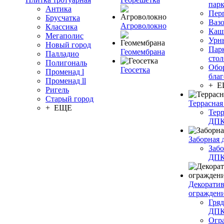
пар
Антика
Пер
Брусчатка
Ваз
Агроволокно
Классика
Каш
Мегаполис
Урн
Новый город
Пар
Геомембрана
Палладио
сто
Полигональ
Обо
Геосетка
Променад l
благ
Променад ll
+ 
Ригель
Старый город
Террасная
+ ЕЩЕ
Терр
ДП
Заборная 
Забо
ДП
Декорати
огражден
Гряд
ДП
Огр