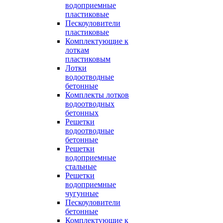
водоприемные
пластиковые
Пескоуловители
пластиковые
Комплектующие к
лоткам
пластиковым
Лотки
водоотводные
бетонные
Комплекты лотков
водоотводных
бетонных
Решетки
водоотводные
бетонные
Решетки
водоприемные
стальные
Решетки
водоприемные
чугунные
Пескоуловители
бетонные
Комплектующие к