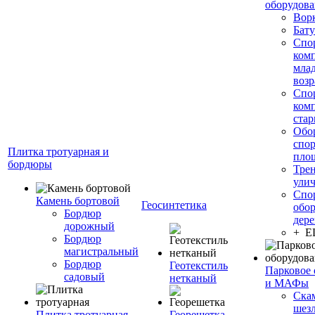
оборудов
Вор
Бату
Спо
ком
мла
возр
Спо
ком
стар
Обо
спо
Плитка тротуарная и
пло
бордюры
Тре
ули
Спо
Камень бортовой
Геосинтетика
обор
Бордюр
дере
дорожный
+ 
Бордюр
магистральный
Бордюр
Геотекстиль
Парковое 
садовый
нетканый
и МАФы
Ска
шез
Плитка тротуарная
Георешетка