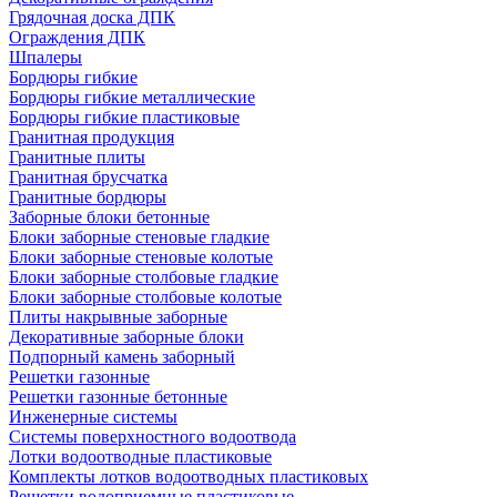
Грядочная доска ДПК
Ограждения ДПК
Шпалеры
Бордюры гибкие
Бордюры гибкие металлические
Бордюры гибкие пластиковые
Гранитная продукция
Гранитные плиты
Гранитная брусчатка
Гранитные бордюры
Заборные блоки бетонные
Блоки заборные стеновые гладкие
Блоки заборные стеновые колотые
Блоки заборные столбовые гладкие
Блоки заборные столбовые колотые
Плиты накрывные заборные
Декоративные заборные блоки
Подпорный камень заборный
Решетки газонные
Решетки газонные бетонные
Инженерные системы
Системы поверхностного водоотвода
Лотки водоотводные пластиковые
Комплекты лотков водоотводных пластиковых
Решетки водоприемные пластиковые