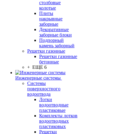
столбовые
колотые
Плиты
накрывные
заборные
Декоративные
заборные блоки
Подпорный
камень заборный
Решетки газонные
Решетки газонные
бетонные
+ ЕЩЕ 6
Инженерные системы
Системы
поверхностного
водоотвода
Лотки
водоотводные
пластиковые
Комплекты лотков
водоотводных
пластиковых
Решетки