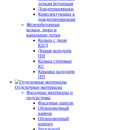
лоткам бетонным
Дождеприемники
Комплектующие к
дождеприемникам
Железобетонные
кольца, люки и
канальные лотки
Кольца с дном
КЦД
Днище колодцев
ПН
Кольца стеновые
КС
Крышки колодцев
ПП
Отделочные материалы
Фасадные материалы и
подсистемы
Фасадные панели
Облицовочный
камень
Облицовочный
кирпич
Ригельный