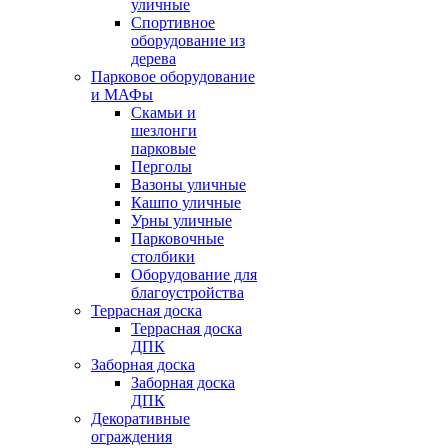
уличные
Спортивное
оборудование из
дерева
Парковое оборудование
и МАФы
Скамьи и
шезлонги
парковые
Перголы
Вазоны уличные
Кашпо уличные
Урны уличные
Парковочные
столбики
Оборудование для
благоустройства
Террасная доска
Террасная доска
ДПК
Заборная доска
Заборная доска
ДПК
Декоративные
ограждения