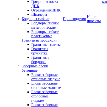
Грядочная доска
Ка
ДПК
Ограждения ДПК
Шпалеры
Наши
Бордюры гибкие
Производство
проекты
Бордюры гибкие
металлические
Бордюры гибкие
пластиковые
Гранитная продукция
Гранитные плиты
Гранитная
брусчатка
Гранитные
бордюры
Заборные блоки
бетонные
Блоки заборные
стеновые гладкие
Блоки заборные
стеновые колотые
Блоки заборные
столбовые
гладкие
Блоки заборные