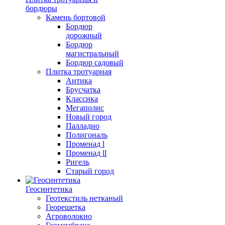
бордюры
Камень бортовой
Бордюр
дорожный
Бордюр
магистральный
Бордюр садовый
Плитка тротуарная
Антика
Брусчатка
Классика
Мегаполис
Новый город
Палладио
Полигональ
Променад l
Променад ll
Ригель
Старый город
Геосинтетика
Геотекстиль нетканый
Георешетка
Агроволокно