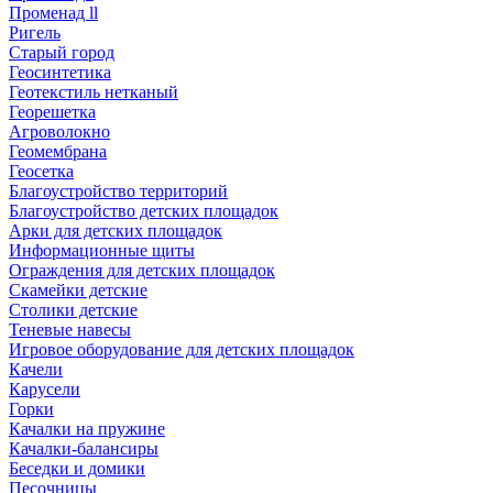
Променад ll
Ригель
Старый город
Геосинтетика
Геотекстиль нетканый
Георешетка
Агроволокно
Геомембрана
Геосетка
Благоустройство территорий
Благоустройство детских площадок
Арки для детских площадок
Информационные щиты
Ограждения для детских площадок
Скамейки детские
Столики детские
Теневые навесы
Игровое оборудование для детских площадок
Качели
Карусели
Горки
Качалки на пружине
Качалки-балансиры
Беседки и домики
Песочницы