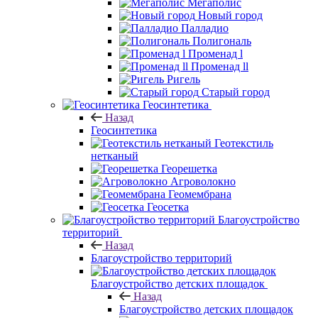
Мегаполис
Новый город
Палладио
Полигональ
Променад l
Променад ll
Ригель
Старый город
Геосинтетика
Назад
Геосинтетика
Геотекстиль
нетканый
Георешетка
Агроволокно
Геомембрана
Геосетка
Благоустройство
территорий
Назад
Благоустройство территорий
Благоустройство детских площадок
Назад
Благоустройство детских площадок