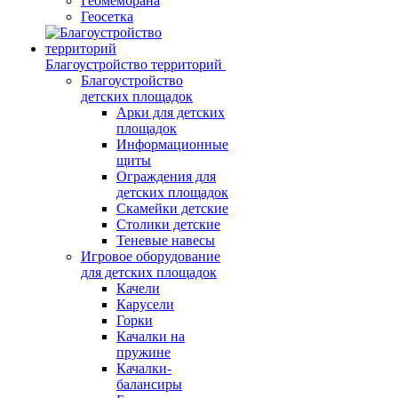
Геомембрана
Геосетка
Благоустройство территорий
Благоустройство
детских площадок
Арки для детских
площадок
Информационные
щиты
Ограждения для
детских площадок
Скамейки детские
Столики детские
Теневые навесы
Игровое оборудование
для детских площадок
Качели
Карусели
Горки
Качалки на
пружине
Качалки-
балансиры