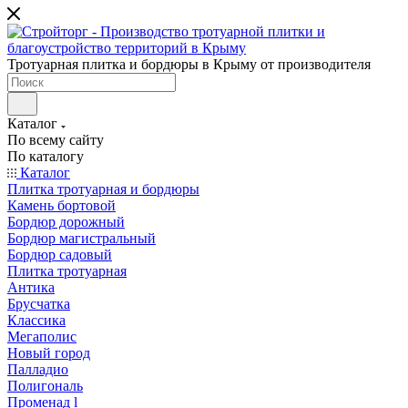
Тротуарная плитка и бордюры в Крыму от производителя
Каталог
По всему сайту
По каталогу
Каталог
Плитка тротуарная и бордюры
Камень бортовой
Бордюр дорожный
Бордюр магистральный
Бордюр садовый
Плитка тротуарная
Антика
Брусчатка
Классика
Мегаполис
Новый город
Палладио
Полигональ
Променад l