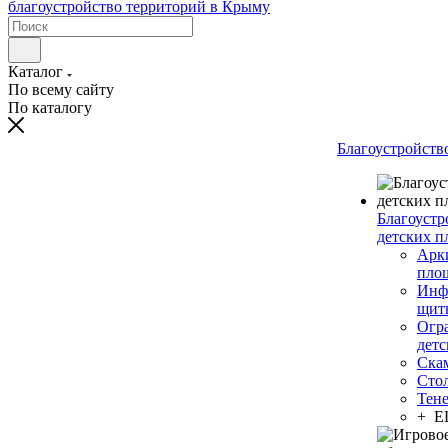
Каталог
По всему сайту
По каталогу
Благоустройств
Благоустр
детских п
Арки
пло
Инф
щит
Огр
дет
Ска
Сто
Тен
+ 