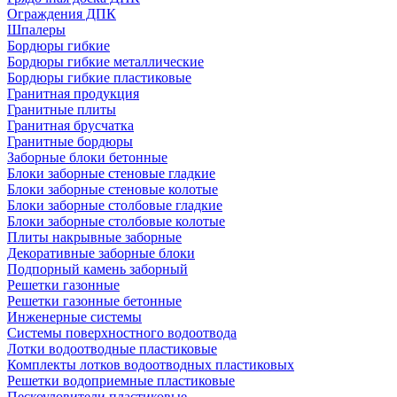
Ограждения ДПК
Шпалеры
Бордюры гибкие
Бордюры гибкие металлические
Бордюры гибкие пластиковые
Гранитная продукция
Гранитные плиты
Гранитная брусчатка
Гранитные бордюры
Заборные блоки бетонные
Блоки заборные стеновые гладкие
Блоки заборные стеновые колотые
Блоки заборные столбовые гладкие
Блоки заборные столбовые колотые
Плиты накрывные заборные
Декоративные заборные блоки
Подпорный камень заборный
Решетки газонные
Решетки газонные бетонные
Инженерные системы
Системы поверхностного водоотвода
Лотки водоотводные пластиковые
Комплекты лотков водоотводных пластиковых
Решетки водоприемные пластиковые
Пескоуловители пластиковые