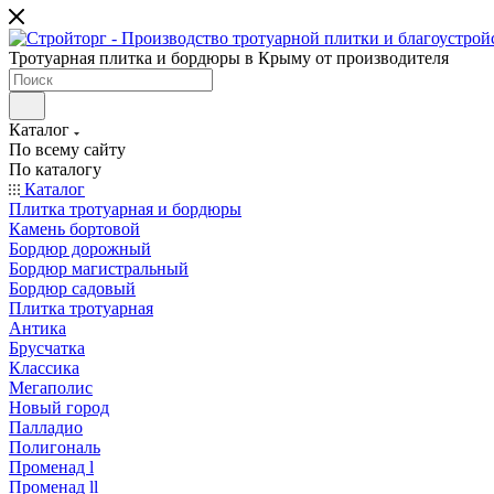
Тротуарная плитка и бордюры в Крыму от производителя
Каталог
По всему сайту
По каталогу
Каталог
Плитка тротуарная и бордюры
Камень бортовой
Бордюр дорожный
Бордюр магистральный
Бордюр садовый
Плитка тротуарная
Антика
Брусчатка
Классика
Мегаполис
Новый город
Палладио
Полигональ
Променад l
Променад ll