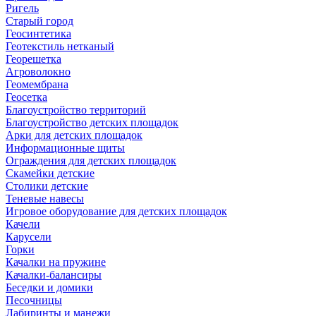
Ригель
Старый город
Геосинтетика
Геотекстиль нетканый
Георешетка
Агроволокно
Геомембрана
Геосетка
Благоустройство территорий
Благоустройство детских площадок
Арки для детских площадок
Информационные щиты
Ограждения для детских площадок
Скамейки детские
Столики детские
Теневые навесы
Игровое оборудование для детских площадок
Качели
Карусели
Горки
Качалки на пружине
Качалки-балансиры
Беседки и домики
Песочницы
Лабиринты и манежи