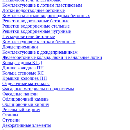
Комплектующие к лоткам пластиковым
Лотки водоотводные бетонные
Комплекты лотков водоотводных бетонных
Решетки водоотводные бетонные
Решетки водоприемные стальные
Решетки водоприемные чугунные
Пескоуловители бетонные
Комплектующие к лоткам бетонным
Дождеприемники
Комплектующие к дождеприемникам
Железобетонные кольца, люки и канальные лотки
Кольца с дном КЦД
Днище колодцев ПН
Кольца стеновые КС
Крышки колодцев ПП
Отделочные материалы
Фасадные материалы и подсистемы
Фасадные панели
Облицовочный камень
Облицовочный кирпич
Ригельный кирпич
Отливы
Ступени
Декоративные элементы