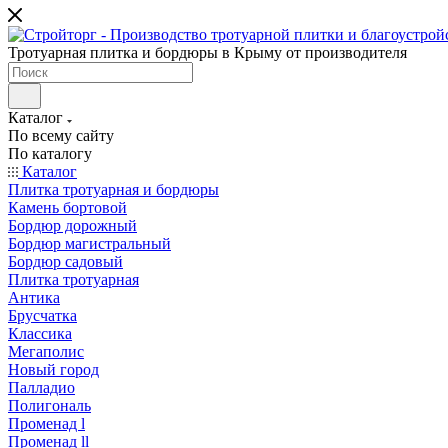
Тротуарная плитка и бордюры в Крыму от производителя
Каталог
По всему сайту
По каталогу
Каталог
Плитка тротуарная и бордюры
Камень бортовой
Бордюр дорожный
Бордюр магистральный
Бордюр садовый
Плитка тротуарная
Антика
Брусчатка
Классика
Мегаполис
Новый город
Палладио
Полигональ
Променад l
Променад ll