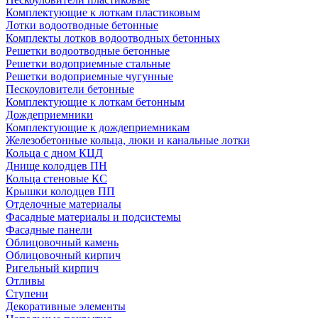
Комплектующие к лоткам пластиковым
Лотки водоотводные бетонные
Комплекты лотков водоотводных бетонных
Решетки водоотводные бетонные
Решетки водоприемные стальные
Решетки водоприемные чугунные
Пескоуловители бетонные
Комплектующие к лоткам бетонным
Дождеприемники
Комплектующие к дождеприемникам
Железобетонные кольца, люки и канальные лотки
Кольца с дном КЦД
Днище колодцев ПН
Кольца стеновые КС
Крышки колодцев ПП
Отделочные материалы
Фасадные материалы и подсистемы
Фасадные панели
Облицовочный камень
Облицовочный кирпич
Ригельный кирпич
Отливы
Ступени
Декоративные элементы