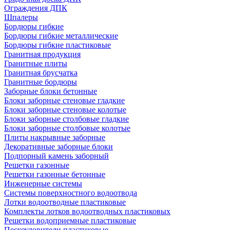
Ограждения ДПК
Шпалеры
Бордюры гибкие
Бордюры гибкие металлические
Бордюры гибкие пластиковые
Гранитная продукция
Гранитные плиты
Гранитная брусчатка
Гранитные бордюры
Заборные блоки бетонные
Блоки заборные стеновые гладкие
Блоки заборные стеновые колотые
Блоки заборные столбовые гладкие
Блоки заборные столбовые колотые
Плиты накрывные заборные
Декоративные заборные блоки
Подпорный камень заборный
Решетки газонные
Решетки газонные бетонные
Инженерные системы
Системы поверхностного водоотвода
Лотки водоотводные пластиковые
Комплекты лотков водоотводных пластиковых
Решетки водоприемные пластиковые
Пескоуловители пластиковые