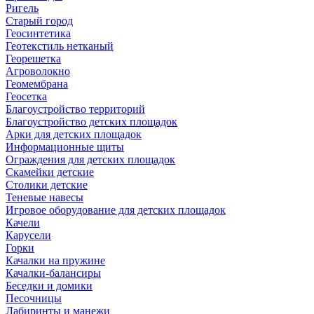
Ригель
Старый город
Геосинтетика
Геотекстиль нетканый
Георешетка
Агроволокно
Геомембрана
Геосетка
Благоустройство территорий
Благоустройство детских площадок
Арки для детских площадок
Информационные щиты
Ограждения для детских площадок
Скамейки детские
Столики детские
Теневые навесы
Игровое оборудование для детских площадок
Качели
Карусели
Горки
Качалки на пружине
Качалки-балансиры
Беседки и домики
Песочницы
Лабиринты и манежи