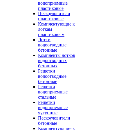
водоприемные
пластиковые
Пескоуловители
пластиковые
Комплектующие к
лоткам
пластиковым
Лотки
водоотводные
бетонные
Комплекты лотков
водоотводных
бетонных
Решетки
водоотводные
бетонные
Решетки
водоприемные
стальные
Решетки
водоприемные
чугунные
Пескоуловители
бетонные
Комплектующие к