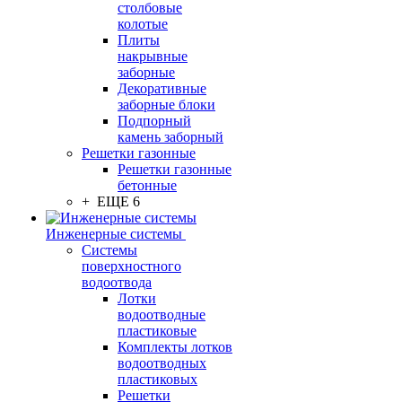
столбовые
колотые
Плиты
накрывные
заборные
Декоративные
заборные блоки
Подпорный
камень заборный
Решетки газонные
Решетки газонные
бетонные
+ ЕЩЕ 6
Инженерные системы
Системы
поверхностного
водоотвода
Лотки
водоотводные
пластиковые
Комплекты лотков
водоотводных
пластиковых
Решетки