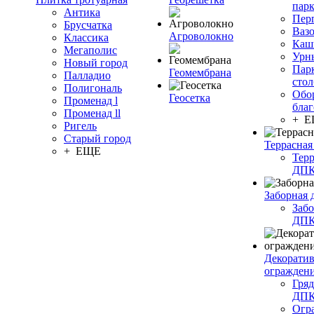
пар
Антика
Пер
Брусчатка
Ваз
Агроволокно
Классика
Каш
Мегаполис
Урн
Новый город
Пар
Геомембрана
Палладио
сто
Полигональ
Обо
Геосетка
Променад l
благ
Променад ll
+ 
Ригель
Старый город
Террасная
+ ЕЩЕ
Терр
ДП
Заборная 
Забо
ДП
Декорати
огражден
Гряд
ДП
Огр