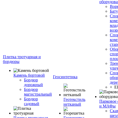
оборудов
Вор
Бату
Спо
ком
мла
возр
Спо
ком
стар
Обо
спо
Плитка тротуарная и
пло
бордюры
Тре
ули
Спо
Камень бортовой
Геосинтетика
обор
Бордюр
дере
дорожный
+ 
Бордюр
магистральный
Бордюр
Геотекстиль
Парковое 
садовый
нетканый
и МАФы
Ска
шез
Плитка тротуарная
Георешетка