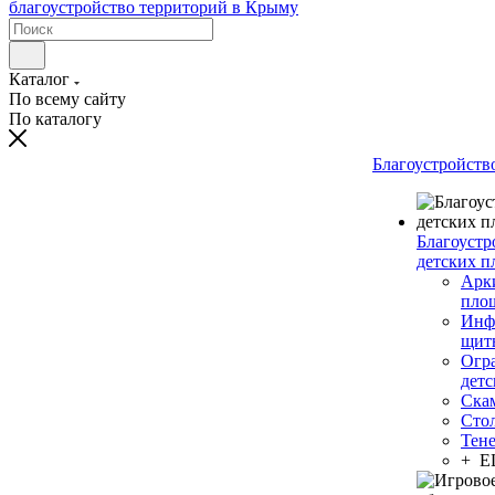
Каталог
По всему сайту
По каталогу
Благоустройств
Благоустр
детских п
Арки
пло
Инф
щит
Огр
дет
Ска
Сто
Тен
+ 