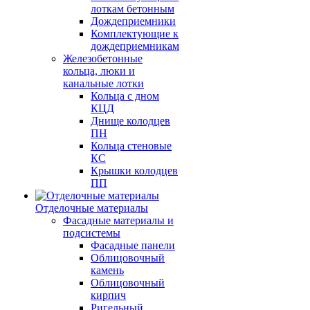
лоткам бетонным
Дождеприемники
Комплектующие к
дождеприемникам
Железобетонные
кольца, люки и
канальные лотки
Кольца с дном
КЦД
Днище колодцев
ПН
Кольца стеновые
КС
Крышки колодцев
ПП
Отделочные материалы
Фасадные материалы и
подсистемы
Фасадные панели
Облицовочный
камень
Облицовочный
кирпич
Ригельный