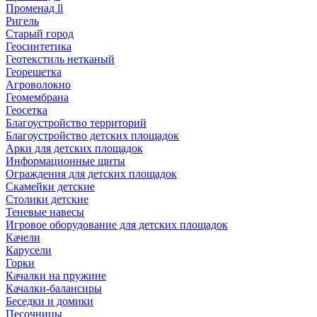
Променад ll
Ригель
Старый город
Геосинтетика
Геотекстиль нетканый
Георешетка
Агроволокно
Геомембрана
Геосетка
Благоустройство территорий
Благоустройство детских площадок
Арки для детских площадок
Информационные щиты
Ограждения для детских площадок
Скамейки детские
Столики детские
Теневые навесы
Игровое оборудование для детских площадок
Качели
Карусели
Горки
Качалки на пружине
Качалки-балансиры
Беседки и домики
Песочницы