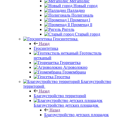
Мегаполис
Новый город
Палладио
Полигональ
Променад l
Променад ll
Ригель
Старый город
Геосинтетика
Назад
Геосинтетика
Геотекстиль
нетканый
Георешетка
Агроволокно
Геомембрана
Геосетка
Благоустройство
территорий
Назад
Благоустройство территорий
Благоустройство детских площадок
Назад
Благоустройство детских площадок