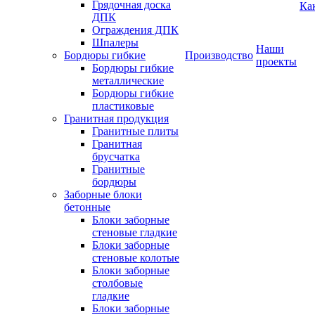
Грядочная доска
Ка
ДПК
Ограждения ДПК
Шпалеры
Наши
Бордюры гибкие
Производство
проекты
Бордюры гибкие
металлические
Бордюры гибкие
пластиковые
Гранитная продукция
Гранитные плиты
Гранитная
брусчатка
Гранитные
бордюры
Заборные блоки
бетонные
Блоки заборные
стеновые гладкие
Блоки заборные
стеновые колотые
Блоки заборные
столбовые
гладкие
Блоки заборные