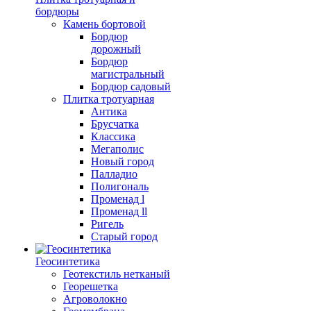
бордюры
Камень бортовой
Бордюр
дорожный
Бордюр
магистральный
Бордюр садовый
Плитка тротуарная
Антика
Брусчатка
Классика
Мегаполис
Новый город
Палладио
Полигональ
Променад l
Променад ll
Ригель
Старый город
Геосинтетика
Геотекстиль нетканый
Георешетка
Агроволокно