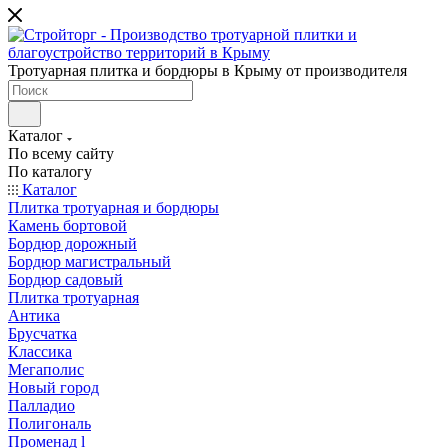
Тротуарная плитка и бордюры в Крыму от производителя
Каталог
По всему сайту
По каталогу
Каталог
Плитка тротуарная и бордюры
Камень бортовой
Бордюр дорожный
Бордюр магистральный
Бордюр садовый
Плитка тротуарная
Антика
Брусчатка
Классика
Мегаполис
Новый город
Палладио
Полигональ
Променад l