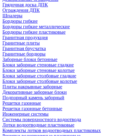
Грядочная доска ДПК
Ограждения ДПК
Шпалеры
Бордюры гибкие
Бордюры гибкие металлические
Бордюры гибкие пластиковые
Гранитная продукция
Гранитные плиты
Гранитная брусчатка
Гранитные бордюры
Заборные блоки бетонные
Блоки заборные стеновые гладкие
Блоки заборные стеновые колотые
Блоки заборные столбовые гладкие
Блоки заборные столбовые колотые
Плиты накрывные заборные
Декоративные заборные блоки
Подпорный камень заборный
Решетки газонные
Решетки газонные бетонные
Инженерные системы
Системы поверхностного водоотвода
Лотки водоотводные пластиковые
Комплекты лотков водоотводных пластиковых
Решетки водоприемные пластиковые