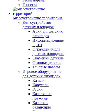
Геомембрана
Геосетка
Благоустройство территорий
Благоустройство
детских площадок
Арки для детских
площадок
Информационные
щиты
Ограждения для
детских площадок
Скамейки детские
Столики детские
Теневые навесы
Игровое оборудование
для детских площадок
Качели
Карусели
Горки
Качалки на
пружине
Качалки-
балансиры