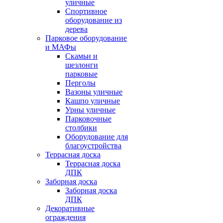
уличные
Спортивное
оборудование из
дерева
Парковое оборудование
и МАФы
Скамьи и
шезлонги
парковые
Перголы
Вазоны уличные
Кашпо уличные
Урны уличные
Парковочные
столбики
Оборудование для
благоустройства
Террасная доска
Террасная доска
ДПК
Заборная доска
Заборная доска
ДПК
Декоративные
ограждения