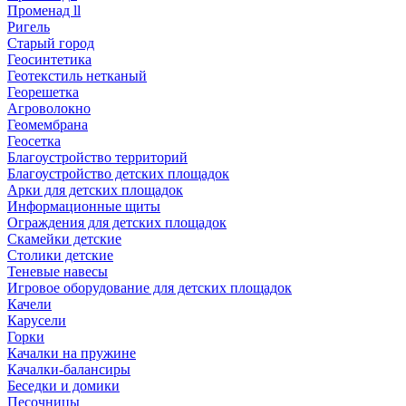
Променад ll
Ригель
Старый город
Геосинтетика
Геотекстиль нетканый
Георешетка
Агроволокно
Геомембрана
Геосетка
Благоустройство территорий
Благоустройство детских площадок
Арки для детских площадок
Информационные щиты
Ограждения для детских площадок
Скамейки детские
Столики детские
Теневые навесы
Игровое оборудование для детских площадок
Качели
Карусели
Горки
Качалки на пружине
Качалки-балансиры
Беседки и домики
Песочницы