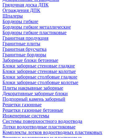
Грядочная доска ДПК
Ограждения ДПК
Шпалеры
Бордюры гибкие
Бордюры гибкие металлические
Бордюры гибкие пластиковые
Гранитная продукция
Гранитные плиты
Гранитная брусчатка
Гранитные бордюры
Заборные блоки бетонные
Блоки заборные стеновые гладкие
Блоки заборные стеновые колотые
Блоки заборные столбовые гладкие
Блоки заборные столбовые колотые
Плиты накрывные заборные
Декоративные заборные блоки
Подпорный камень заборный
Решетки газонные
Решетки газонные бетонные
Инженерные системы
Системы поверхностного водоотвода
Лотки водоотводные пластиковые
Комплекты лотков водоотводных пластиковых
Решетки водоприемные пластиковые