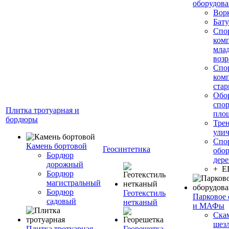
оборудов
Вор
Бату
Спо
ком
мла
возр
Спо
ком
стар
Обо
спо
Плитка тротуарная и
пло
бордюры
Тре
ули
Спо
Камень бортовой
Геосинтетика
обор
Бордюр
дере
дорожный
+ 
Бордюр
магистральный
Бордюр
Геотекстиль
Парковое 
садовый
нетканый
и МАФы
Ска
шез
Плитка тротуарная
Георешетка