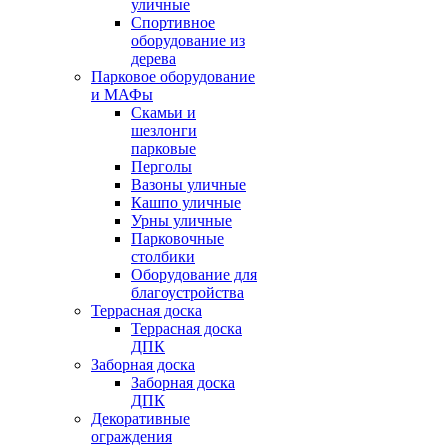
уличные
Спортивное
оборудование из
дерева
Парковое оборудование
и МАФы
Скамьи и
шезлонги
парковые
Перголы
Вазоны уличные
Кашпо уличные
Урны уличные
Парковочные
столбики
Оборудование для
благоустройства
Террасная доска
Террасная доска
ДПК
Заборная доска
Заборная доска
ДПК
Декоративные
ограждения