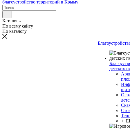
Каталог
По всему сайту
По каталогу
Благоустройств
Благоустр
детских п
Арки
пло
Инф
щит
Огр
дет
Ска
Сто
Тен
+ 