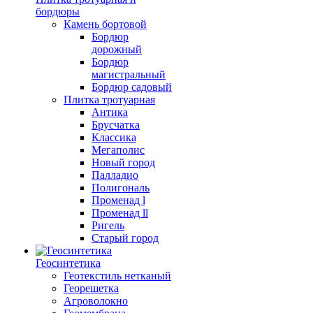
бордюры
Камень бортовой
Бордюр
дорожный
Бордюр
магистральный
Бордюр садовый
Плитка тротуарная
Антика
Брусчатка
Классика
Мегаполис
Новый город
Палладио
Полигональ
Променад l
Променад ll
Ригель
Старый город
Геосинтетика
Геотекстиль нетканый
Георешетка
Агроволокно