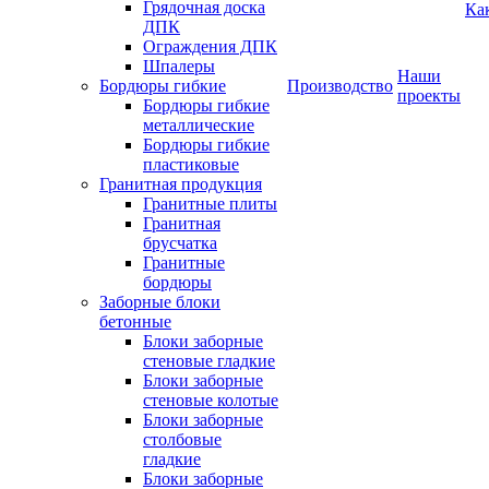
Грядочная доска
Ка
ДПК
Ограждения ДПК
Шпалеры
Наши
Бордюры гибкие
Производство
проекты
Бордюры гибкие
металлические
Бордюры гибкие
пластиковые
Гранитная продукция
Гранитные плиты
Гранитная
брусчатка
Гранитные
бордюры
Заборные блоки
бетонные
Блоки заборные
стеновые гладкие
Блоки заборные
стеновые колотые
Блоки заборные
столбовые
гладкие
Блоки заборные