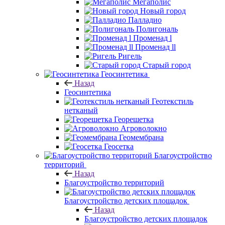
Мегаполис
Новый город
Палладио
Полигональ
Променад l
Променад ll
Ригель
Старый город
Геосинтетика
Назад
Геосинтетика
Геотекстиль
нетканый
Георешетка
Агроволокно
Геомембрана
Геосетка
Благоустройство
территорий
Назад
Благоустройство территорий
Благоустройство детских площадок
Назад
Благоустройство детских площадок