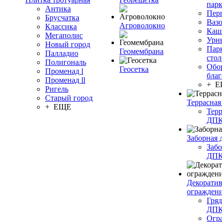
пар
Антика
Пер
Брусчатка
Ваз
Агроволокно
Классика
Каш
Мегаполис
Урн
Новый город
Пар
Геомембрана
Палладио
сто
Полигональ
Обо
Геосетка
Променад l
благ
Променад ll
+ 
Ригель
Старый город
Террасная
+ ЕЩЕ
Терр
ДП
Заборная 
Забо
ДП
Декорати
огражден
Гряд
ДП
Огр