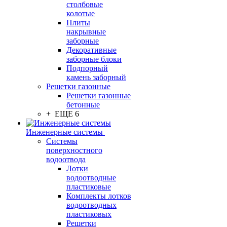
столбовые
колотые
Плиты
накрывные
заборные
Декоративные
заборные блоки
Подпорный
камень заборный
Решетки газонные
Решетки газонные
бетонные
+ ЕЩЕ 6
Инженерные системы
Системы
поверхностного
водоотвода
Лотки
водоотводные
пластиковые
Комплекты лотков
водоотводных
пластиковых
Решетки