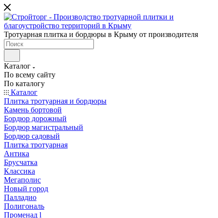
Тротуарная плитка и бордюры в Крыму от производителя
Каталог
По всему сайту
По каталогу
Каталог
Плитка тротуарная и бордюры
Камень бортовой
Бордюр дорожный
Бордюр магистральный
Бордюр садовый
Плитка тротуарная
Антика
Брусчатка
Классика
Мегаполис
Новый город
Палладио
Полигональ
Променад l