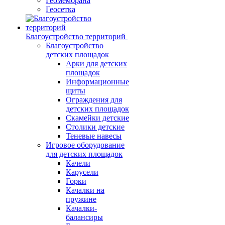
Геомембрана
Геосетка
Благоустройство территорий
Благоустройство
детских площадок
Арки для детских
площадок
Информационные
щиты
Ограждения для
детских площадок
Скамейки детские
Столики детские
Теневые навесы
Игровое оборудование
для детских площадок
Качели
Карусели
Горки
Качалки на
пружине
Качалки-
балансиры