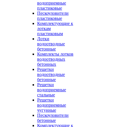
водоприемные
пластиковые
Пескоуловители
пластиковые
Комплектующие к
лоткам
пластиковым
Лотки
водоотводные
бетонные
Комплекты лотков
водоотводных
бетонных
Решетки
водоотводные
бетонные
Решетки
водоприемные
стальные
Решетки
водоприемные
чугунные
Пескоуловители
бетонные
Комплектующие к