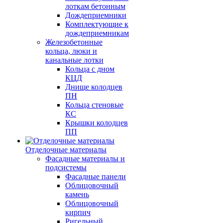
лоткам бетонным
Дождеприемники
Комплектующие к
дождеприемникам
Железобетонные
кольца, люки и
канальные лотки
Кольца с дном
КЦД
Днище колодцев
ПН
Кольца стеновые
КС
Крышки колодцев
ПП
Отделочные материалы
Фасадные материалы и
подсистемы
Фасадные панели
Облицовочный
камень
Облицовочный
кирпич
Ригельный