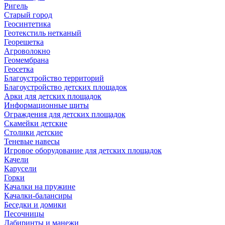
Ригель
Старый город
Геосинтетика
Геотекстиль нетканый
Георешетка
Агроволокно
Геомембрана
Геосетка
Благоустройство территорий
Благоустройство детских площадок
Арки для детских площадок
Информационные щиты
Ограждения для детских площадок
Скамейки детские
Столики детские
Теневые навесы
Игровое оборудование для детских площадок
Качели
Карусели
Горки
Качалки на пружине
Качалки-балансиры
Беседки и домики
Песочницы
Лабиринты и манежи