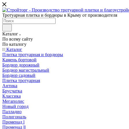
Тротуарная плитка и бордюры в Крыму от производителя
Каталог
По всему сайту
По каталогу
Каталог
Плитка тротуарная и бордюры
Камень бортовой
Бордюр дорожный
Бордюр магистральный
Бордюр садовый
Плитка тротуарная
Антика
Брусчатка
Классика
Мегаполис
Новый город
Палладио
Полигональ
Променад l
Променад ll