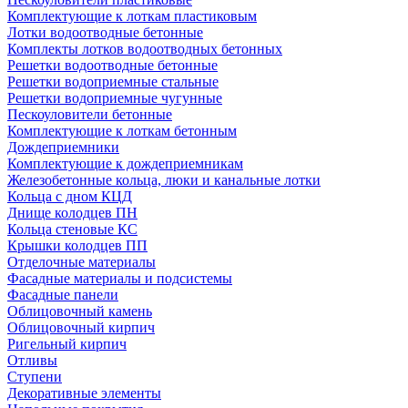
Комплектующие к лоткам пластиковым
Лотки водоотводные бетонные
Комплекты лотков водоотводных бетонных
Решетки водоотводные бетонные
Решетки водоприемные стальные
Решетки водоприемные чугунные
Пескоуловители бетонные
Комплектующие к лоткам бетонным
Дождеприемники
Комплектующие к дождеприемникам
Железобетонные кольца, люки и канальные лотки
Кольца с дном КЦД
Днище колодцев ПН
Кольца стеновые КС
Крышки колодцев ПП
Отделочные материалы
Фасадные материалы и подсистемы
Фасадные панели
Облицовочный камень
Облицовочный кирпич
Ригельный кирпич
Отливы
Ступени
Декоративные элементы