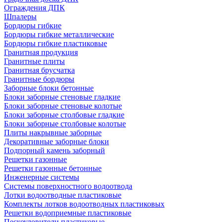
Ограждения ДПК
Шпалеры
Бордюры гибкие
Бордюры гибкие металлические
Бордюры гибкие пластиковые
Гранитная продукция
Гранитные плиты
Гранитная брусчатка
Гранитные бордюры
Заборные блоки бетонные
Блоки заборные стеновые гладкие
Блоки заборные стеновые колотые
Блоки заборные столбовые гладкие
Блоки заборные столбовые колотые
Плиты накрывные заборные
Декоративные заборные блоки
Подпорный камень заборный
Решетки газонные
Решетки газонные бетонные
Инженерные системы
Системы поверхностного водоотвода
Лотки водоотводные пластиковые
Комплекты лотков водоотводных пластиковых
Решетки водоприемные пластиковые
Пескоуловители пластиковые