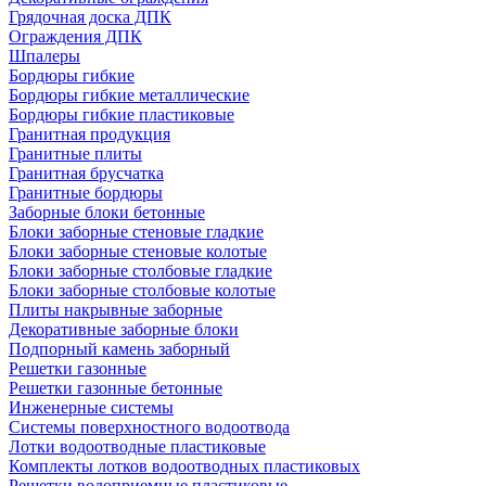
Грядочная доска ДПК
Ограждения ДПК
Шпалеры
Бордюры гибкие
Бордюры гибкие металлические
Бордюры гибкие пластиковые
Гранитная продукция
Гранитные плиты
Гранитная брусчатка
Гранитные бордюры
Заборные блоки бетонные
Блоки заборные стеновые гладкие
Блоки заборные стеновые колотые
Блоки заборные столбовые гладкие
Блоки заборные столбовые колотые
Плиты накрывные заборные
Декоративные заборные блоки
Подпорный камень заборный
Решетки газонные
Решетки газонные бетонные
Инженерные системы
Системы поверхностного водоотвода
Лотки водоотводные пластиковые
Комплекты лотков водоотводных пластиковых
Решетки водоприемные пластиковые