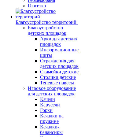
Геомембрана
Геосетка
Благоустройство территорий
Благоустройство
детских площадок
Арки для детских
площадок
Информационные
щиты
Ограждения для
детских площадок
Скамейки детские
Столики детские
Теневые навесы
Игровое оборудование
для детских площадок
Качели
Карусели
Горки
Качалки на
пружине
Качалки-
балансиры