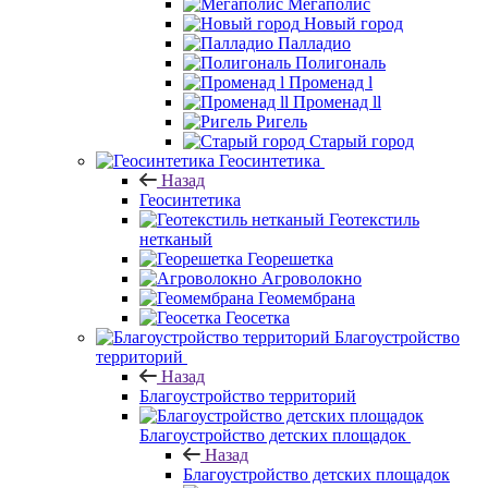
Мегаполис
Новый город
Палладио
Полигональ
Променад l
Променад ll
Ригель
Старый город
Геосинтетика
Назад
Геосинтетика
Геотекстиль
нетканый
Георешетка
Агроволокно
Геомембрана
Геосетка
Благоустройство
территорий
Назад
Благоустройство территорий
Благоустройство детских площадок
Назад
Благоустройство детских площадок