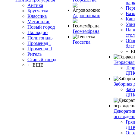
пар
Антика
Пер
Брусчатка
Ваз
Агроволокно
Классика
Каш
Мегаполис
Урн
Новый город
Пар
Геомембрана
Палладио
сто
Полигональ
Обо
Геосетка
Променад l
благ
Променад ll
+ 
Ригель
Старый город
Террасная
+ ЕЩЕ
Терр
ДП
Заборная 
Забо
ДП
Декорати
огражден
Гряд
ДП
Огр