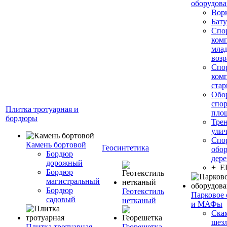
оборудов
Вор
Бату
Спо
ком
мла
возр
Спо
ком
стар
Обо
спо
Плитка тротуарная и
пло
бордюры
Тре
ули
Спо
Камень бортовой
Геосинтетика
обор
Бордюр
дере
дорожный
+ 
Бордюр
магистральный
Бордюр
Геотекстиль
Парковое 
садовый
нетканый
и МАФы
Ска
шез
Плитка тротуарная
Георешетка