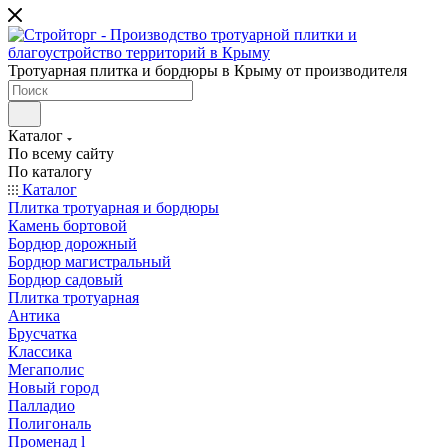
Тротуарная плитка и бордюры в Крыму от производителя
Каталог
По всему сайту
По каталогу
Каталог
Плитка тротуарная и бордюры
Камень бортовой
Бордюр дорожный
Бордюр магистральный
Бордюр садовый
Плитка тротуарная
Антика
Брусчатка
Классика
Мегаполис
Новый город
Палладио
Полигональ
Променад l