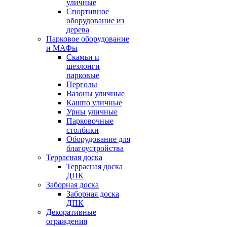
уличные
Спортивное
оборудование из
дерева
Парковое оборудование
и МАФы
Скамьи и
шезлонги
парковые
Перголы
Вазоны уличные
Кашпо уличные
Урны уличные
Парковочные
столбики
Оборудование для
благоустройства
Террасная доска
Террасная доска
ДПК
Заборная доска
Заборная доска
ДПК
Декоративные
ограждения