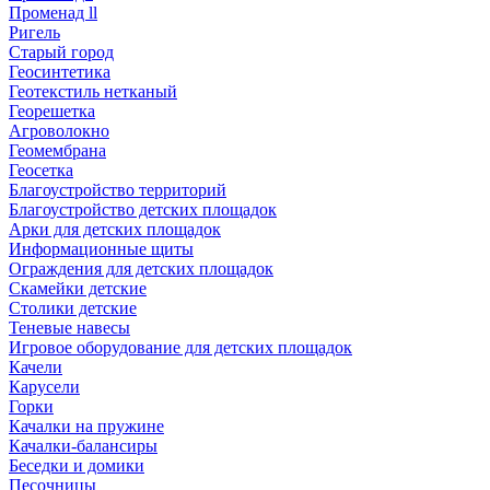
Променад ll
Ригель
Старый город
Геосинтетика
Геотекстиль нетканый
Георешетка
Агроволокно
Геомембрана
Геосетка
Благоустройство территорий
Благоустройство детских площадок
Арки для детских площадок
Информационные щиты
Ограждения для детских площадок
Скамейки детские
Столики детские
Теневые навесы
Игровое оборудование для детских площадок
Качели
Карусели
Горки
Качалки на пружине
Качалки-балансиры
Беседки и домики
Песочницы