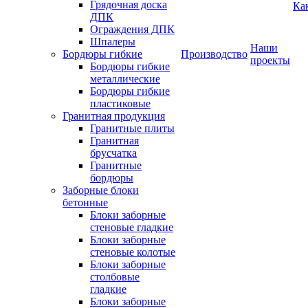
Грядочная доска
Ка
ДПК
Ограждения ДПК
Шпалеры
Наши
Бордюры гибкие
Производство
проекты
Бордюры гибкие
металлические
Бордюры гибкие
пластиковые
Гранитная продукция
Гранитные плиты
Гранитная
брусчатка
Гранитные
бордюры
Заборные блоки
бетонные
Блоки заборные
стеновые гладкие
Блоки заборные
стеновые колотые
Блоки заборные
столбовые
гладкие
Блоки заборные