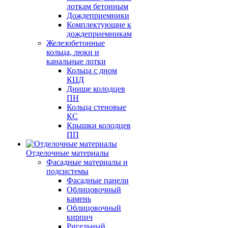
лоткам бетонным
Дождеприемники
Комплектующие к
дождеприемникам
Железобетонные
кольца, люки и
канальные лотки
Кольца с дном
КЦД
Днище колодцев
ПН
Кольца стеновые
КС
Крышки колодцев
ПП
Отделочные материалы
Фасадные материалы и
подсистемы
Фасадные панели
Облицовочный
камень
Облицовочный
кирпич
Ригельный