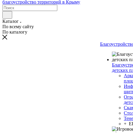
Каталог
По всему сайту
По каталогу
Благоустройств
Благоустр
детских п
Арки
пло
Инф
щит
Огр
дет
Ска
Сто
Тен
+ 