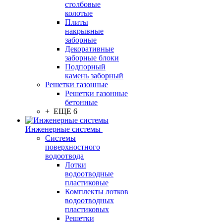
столбовые
колотые
Плиты
накрывные
заборные
Декоративные
заборные блоки
Подпорный
камень заборный
Решетки газонные
Решетки газонные
бетонные
+ ЕЩЕ 6
Инженерные системы
Системы
поверхностного
водоотвода
Лотки
водоотводные
пластиковые
Комплекты лотков
водоотводных
пластиковых
Решетки