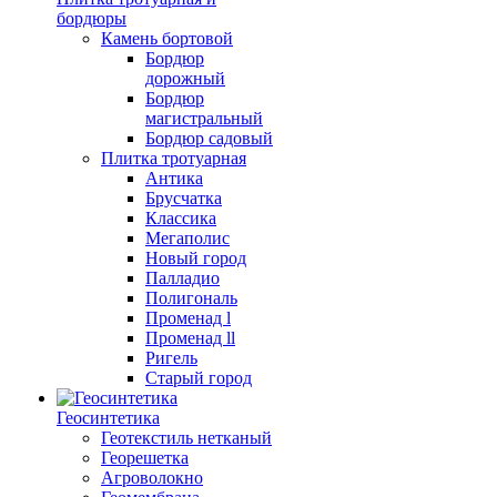
бордюры
Камень бортовой
Бордюр
дорожный
Бордюр
магистральный
Бордюр садовый
Плитка тротуарная
Антика
Брусчатка
Классика
Мегаполис
Новый город
Палладио
Полигональ
Променад l
Променад ll
Ригель
Старый город
Геосинтетика
Геотекстиль нетканый
Георешетка
Агроволокно