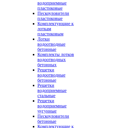
водоприемные
пластиковые
Пескоуловители
пластиковые
Комплектующие к
лоткам
пластиковым
Лотки
водоотводные
бетонные
Комплекты лотков
водоотводных
бетонных
Решетки
водоотводные
бетонные
Решетки
водоприемные
стальные
Решетки
водоприемные
чугунные
Пескоуловители
бетонные
Комплектующие к